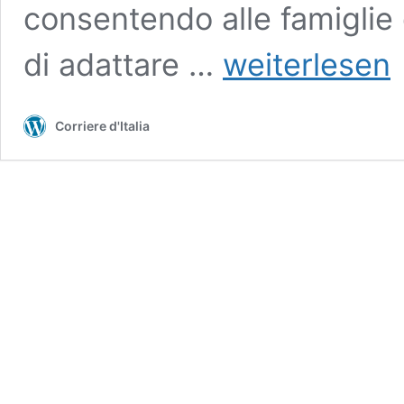
consentendo alle famiglie
Patronati.
di adattare …
weiterlesen
Assistenza
in
Germania
Corriere d'Italia
per
le
persone
non
autosufficienti