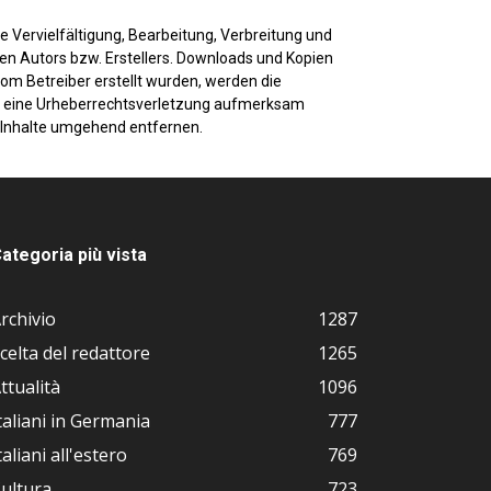
e Vervielfältigung, Bearbeitung, Verbreitung und
en Autors bzw. Erstellers. Downloads und Kopien
 vom Betreiber erstellt wurden, werden die
auf eine Urheberrechtsverletzung aufmerksam
 Inhalte umgehend entfernen.
ategoria più vista
rchivio
1287
celta del redattore
1265
ttualità
1096
taliani in Germania
777
taliani all'estero
769
ultura
723