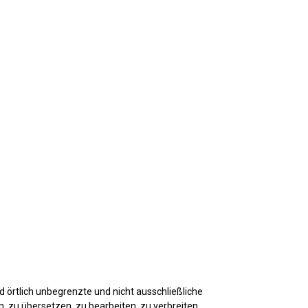
d örtlich unbegrenzte und nicht ausschließliche
n, zu übersetzen, zu bearbeiten, zu verbreiten,