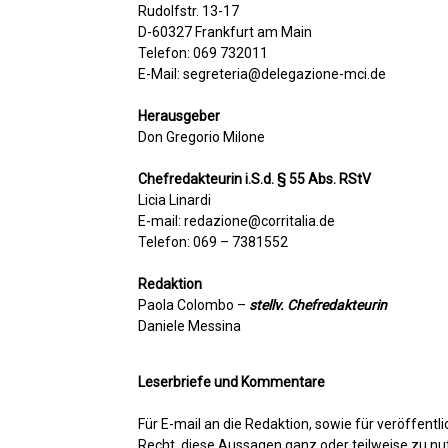
Rudolfstr. 13-17
D-60327 Frankfurt am Main
Telefon: 069 732011
E-Mail: segreteria@delegazione-mci.de
Herausgeber
Don Gregorio Milone
Chefredakteurin i.S.d. § 55 Abs. RStV
Licia Linardi
E-mail: redazione@corritalia.de
Telefon: 069 – 7381552
Redaktion
Paola Colombo –
stellv. Chefredakteurin
Daniele Messina
Leserbriefe und Kommentare
Für E-mail an die Redaktion, sowie für veröffentl
Recht, diese Aussagen ganz oder teilweise zu nutz