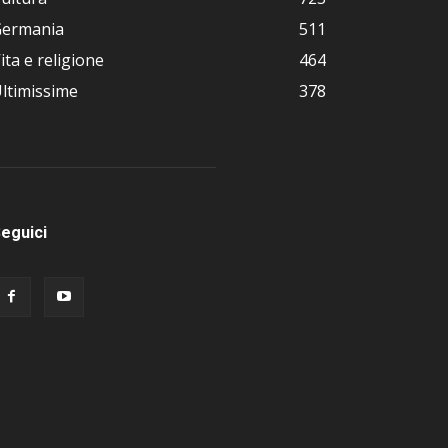
Germania
511
ita e religione
464
ltimissime
378
eguici