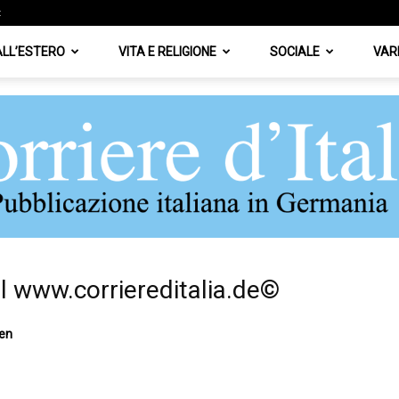
z
 ALL’ESTERO
VITA E RELIGIONE
SOCIALE
VAR
l www.corriereditalia.de©
Corriere
nen