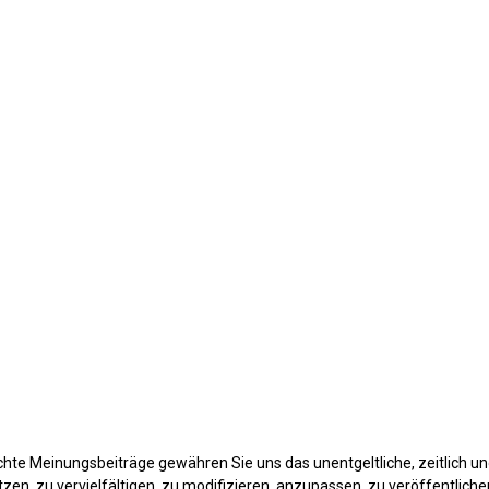
d'Italia
ichte Meinungsbeiträge gewähren Sie uns das unentgeltliche, zeitlich un
en, zu vervielfältigen, zu modifizieren, anzupassen, zu veröffentliche