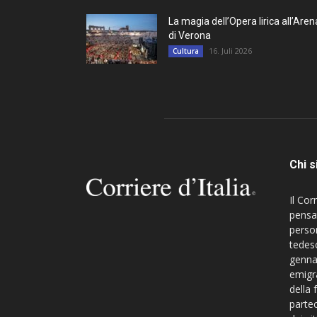
La magia dell’Opera lirica all’Aren
di Verona
16. Juli 2026
Cultura
Chi 
Il Cor
pensa
perso
tedesc
gennai
emigra
della 
partec