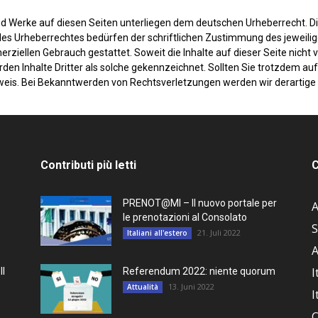
 und Werke auf diesen Seiten unterliegen dem deutschen Urheberrecht. Di
es Urheberrechtes bedürfen der schriftlichen Zustimmung des jeweilig
merziellen Gebrauch gestattet. Soweit die Inhalte auf dieser Seite nicht
rden Inhalte Dritter als solche gekennzeichnet. Sollten Sie trotzdem 
weis. Bei Bekanntwerden von Rechtsverletzungen werden wir derartige
Contributi più letti
C
PRENOT@MI – Il nuovo portale per
A
le prenotazioni al Consolato
S
21. Juli 2022
Italiani all'estero
A
I
Il
Referendum 2022: niente quorum
13. Juni 2022
Attualità
I
C