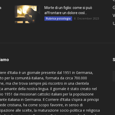
a
Morte di un figlio: come si può
affrontare un dolore così...
V
8. Dezember 2023
Rubrica psicologia
U
siamo
S
riere d’Italia è un giornale presente dal 1951 in Germania,
to per la comunità italiana, formata da circa 700.000
ne, ma che trova sempre più riscontro in una clientela
a amante della nostra lingua. Il giornale è stato creato nel
o 1951 dai missionari cattolici italiani per la popolazione
nte italiana in Germania. Il Corriere d’Italia s’ispira ai principi
fede cristiana, ha come scopo favorire, in senso di
ipazione alle scelte, la maturazione socio-politica e religiosa