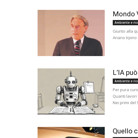
Mondo 
Ambiente e ric
Giunto alla q
Ariano Irpino 
L’IA può
Ambiente e ric
Per pura curio
Quanti lavori 
Nei primi del 
Quello c