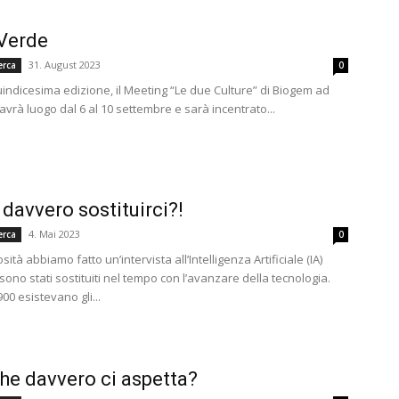
Verde
31. August 2023
erca
0
uindicesima edizione, il Meeting “Le due Culture” di Biogem ad
avrà luogo dal 6 al 10 settembre e sarà incentrato...
 davvero sostituirci?!
4. Mai 2023
erca
0
sità abbiamo fatto un’intervista all’Intelligenza Artificiale (IA)
sono stati sostituiti nel tempo con l’avanzare della tecnologia.
900 esistevano gli...
he davvero ci aspetta?