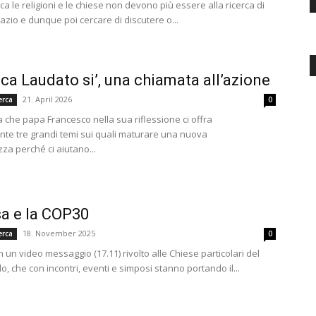
ca le religioni e le chiese non devono più essere alla ricerca di
azio e dunque poi cercare di discutere o...
ica Laudato si’, una chiamata all’azione
21. April 2026
erca
0
che papa Francesco nella sua riflessione ci offra
te tre grandi temi sui quali maturare una nuova
a perché ci aiutano...
sa e la COP30
18. November 2025
erca
0
 un video messaggio (17.11) rivolto alle Chiese particolari del
, che con incontri, eventi e simposi stanno portando il...