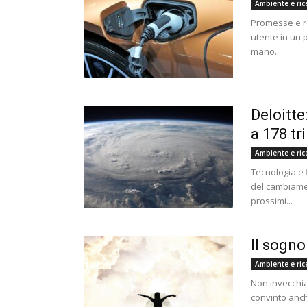
Ambiente e ric
Promesse e rea
utente in un
mano...
Deloitte
a 178 tri
Ambiente e ric
Tecnologia e 
del cambiament
prossimi...
Il sogno
Ambiente e ric
Non invecchia
convinto anche