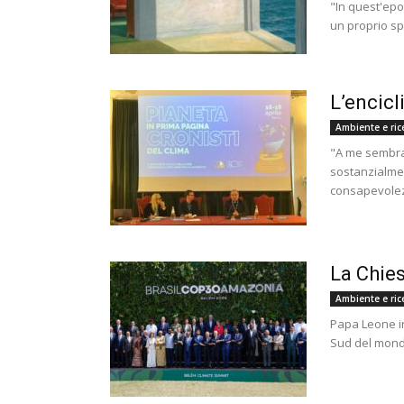
"In quest'epo
un proprio sp
L’encicl
Ambiente e ric
"A me sembra 
sostanzialmen
consapevolezz
La Chie
Ambiente e ric
Papa Leone in
Sud del mondo