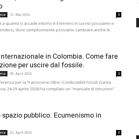
o
d'Italia
12. Mai 2026
erca
0
à a quanto ci accade intorno è il terreno in cui noi possiamo e
nderci, dove semplicemente possiamo cambiare anche le
 internazionale in Colombia. Come fare
izione per uscire dal fossile.
30. April 2026
erca
0
erenza per la Transizione Oltre i Combustibili Fossili (Santa
ia, 24-29 aprile 2026) ha compilato un "manuale di istruzioni"
e spazio pubblico. Ecumenismo in
23. April 2026
erca
0