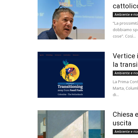
cattolic
Ambiente e ric
“La prossimit
dobbiamo spe
cose”. Così...
Vertice
la trans
Ambiente e ric
La Prima Conf
Marta, Columb
di...
Chiesa 
uscita
Ambiente e ric