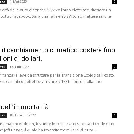
4. Mai 2023
erca
0
ltà delle auto elettriche “Evviva l’auto elettrica!”, dichiara un
 post su facebook. Sarà una fake-news? Non ci metteremmo la
: il cambiamento climatico costerà fino
lioni di dollari.
13. Juni 2022
erca
0
finanza le leve da sfruttare per la Transizione Ecologica Il costo
o climatico potrebbe arrivare a 178 trilioni di dollari nei
 dell’immortalità
18. Februar 2022
erca
0
re mai facendo ringiovanire le cellule Una società ci crede e ha
 Jeff Bezos, il quale ha investito tre miliardi di euro....