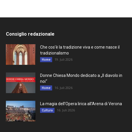
Consiglio redazionale
Che cos’è la tradizione viva e come nasce il
tradizionalismo
19. Juli 2026
Home
Donne Chiesa Mondo dedicato a „Il diavolo in
noi“
16. Juli 2026
Home
La magia dell’Opera lirica all’Arena di Verona
16. Juli 2026
Cultura