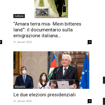
d'Italia
Cultura
“Amara terra mia- Mein bitteres
land”: il documentario sulla
emigrazione italiana...
31. Januar 2022
0
0
Attualità
Le due elezioni presidenziali
31. Januar 2022
0