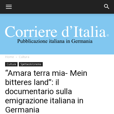
Corriere
Home
Cultura
Cultura
Spettacoli/cinema
“Amara terra mia- Mein
d'Italia
bitteres land”: il
documentario sulla
emigrazione italiana in
Germania