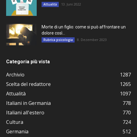
13. Juni 2022
Attualità
Morte di un figlio: come si può affrontare un
dolore così...
8. Dezember 2023
Rubrica psicologia
Categoria più vista
Archivio
1287
Scelta del redattore
1265
Attualità
1097
Italiani in Germania
778
Italiani all'estero
770
Cultura
724
Germania
512