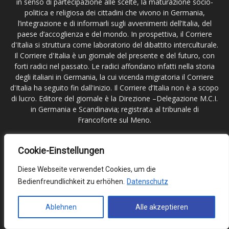
in senso di partecipazione alle scelte, la maturazione socio-
politica e religiosa dei cittadini che vivono in Germania,
l’integrazione e di informarli sugli avvenimenti dell’Italia, del
paese d’accoglienza e del mondo. In prospettiva, il Corriere
d'Italia si struttura come laboratorio del dibattito interculturale.
Il Corriere d'Italia è un giornale del presente e del futuro, con
forti radici nel passato. Le radici affondano infatti nella storia
degli italiani in Germania, la cui vicenda migratoria il Corriere
d'Italia ha seguito fin dall'inizio. Il Corriere d’Italia non è a scopo
di lucro. Editore del giornale è la Direzione –Delegazione M.C.I.
in Germania e Scandinavia; registrata al tribunale di
Francoforte sul Meno.
Contattaci:
redazione@corritalia.de
Cookie-Einstellungen
Diese Webseite verwendet Cookies, um die
Seguici
Bedienfreundlichkeit zu erhöhen.
Datenschutz
Ablehnen
Alle akzeptieren