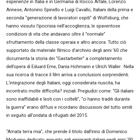
esperienze in Italia e in Germania di Rocco Artale, Lorenzo
Annese, Antonino Spinello e Luigi Cavallo, Italiani della prima e
seconda “generazione di lavoratori ospiti” di Wolfsburg, che
hanno vissuto l’ipocrisia nell’accoglienza, le spaventose
condizioni di vita che andavano oltre il “normale”
sfruttamento della classe operaia e altro ancora. Tutto ciò
supportato da materiale filmico d’archivio degli anni ’60 che
documenta la storia dei “Gastarbeiter” a completamento
dell’opera di Eduard Erne, Dania Hohmann e Ulrich Waller. Nella
sua ricerca di tracce il film arriva a conclusioni sorprendenti.
L‘integrazione degli Italiani, oggi considerata riuscita, ha
incontrato molte difficolta? iniziali. Pregiudizi come: “Gli italiani
sono inaffidabili e lesti con i coltelli”, “ci hanno traditi durante
la guerra” erano diffusi e ricordano discussioni del tutto simili
in seguito all‘ondata di rifugiati del 2015.
“Amata terra mia”, che prende il titolo dall’inno di Domenico
Modugno dedicato appunto agli emigranti italiani negli anni ’50