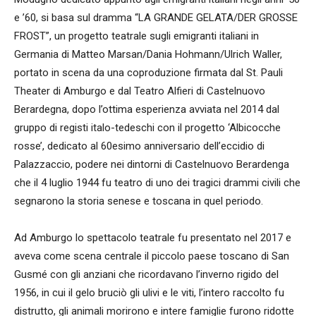
e ’60, si basa sul dramma “LA GRANDE GELATA/DER GROSSE
FROST”, un progetto teatrale sugli emigranti italiani in
Germania di Matteo Marsan/Dania Hohmann/Ulrich Waller,
portato in scena da una coproduzione firmata dal St. Pauli
Theater di Amburgo e dal Teatro Alfieri di Castelnuovo
Berardegna, dopo l’ottima esperienza avviata nel 2014 dal
gruppo di registi italo-tedeschi con il progetto ‘Albicocche
rosse’, dedicato al 60esimo anniversario dell’eccidio di
Palazzaccio, podere nei dintorni di Castelnuovo Berardenga
che il 4 luglio 1944 fu teatro di uno dei tragici drammi civili che
segnarono la storia senese e toscana in quel periodo.
Ad Amburgo lo spettacolo teatrale fu presentato nel 2017 e
aveva come scena centrale il piccolo paese toscano di San
Gusmé con gli anziani che ricordavano l’inverno rigido del
1956, in cui il gelo bruciò gli ulivi e le viti, l’intero raccolto fu
distrutto, gli animali morirono e intere famiglie furono ridotte