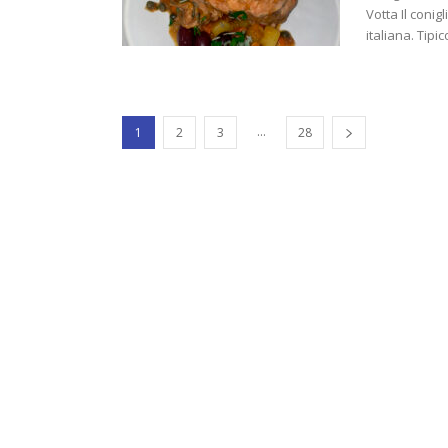
Votta Il conig
italiana. Tipico
...
1
2
3
28