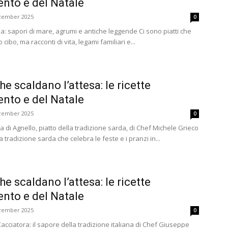
ento e del Natale
zember 2025
0
lia: sapori di mare, agrumi e antiche leggende Ci sono piatti che
cibo, ma racconti di vita, legami familiari e...
he scaldano l’attesa: le ricette
ento e del Natale
zember 2025
0
a di Agnello, piatto della tradizione sarda, di Chef Michele Grieco
a tradizione sarda che celebra le feste e i pranzi in...
he scaldano l’attesa: le ricette
ento e del Natale
zember 2025
0
Cacciatora: il sapore della tradizione italiana di Chef Giuseppe