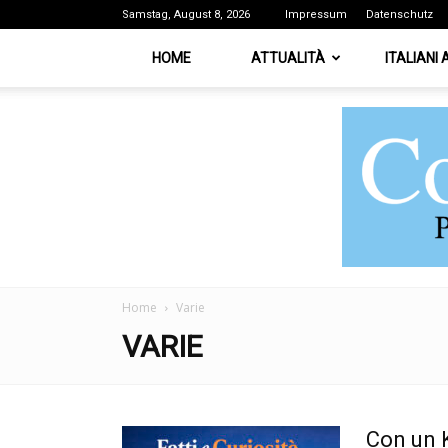
Samstag, August 8, 2026
Impressum
Datenschutz
HOME
ATTUALITÀ
ITALIANI
Home
Varie
VARIE
Con un K