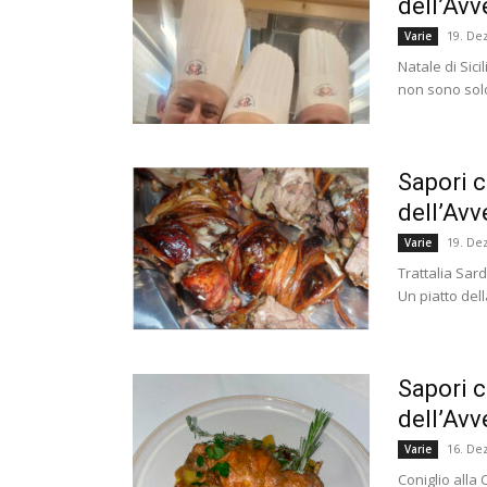
dell’Avv
19. De
Varie
Natale di Sici
non sono solo 
Sapori c
dell’Avv
19. De
Varie
Trattalia Sard
Un piatto dell
Sapori c
dell’Avv
16. De
Varie
Coniglio alla 