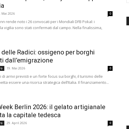
ia
d'Italia
. Mai 2026
0
ann rende noto i 26 convocati per i Mondiali DFB Pokal: i
la vigilia sono stati confermati dal campo. Nella finalissima,
delle Radici: ossigeno per borghi
ti dall’emigrazione
19. Mai 2026
ero
0
i di arrivi previsti e un forte focus sui borghi, il turismo delle
petta essere una risorsa strategica dell’Italia. Il finanziamento...
eek Berlin 2026: il gelato artigianale
a la capitale tedesca
29. April 2026
ero
0