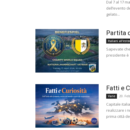
Dal 7 al 17 m
dell’evento de
gelato...
Partita 
Italiani all'est
Sapevate che 
presidente è 
Fatti e 
20. Fe
Varie
Capitale ital
realizzare i 
prima città del