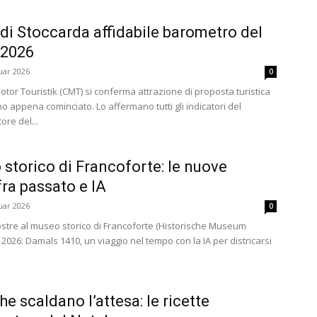
di Stoccarda affidabile barometro del
 2026
uar 2026
0
tor Touristik (CMT) si conferma attrazione di proposta turistica
o appena cominciato. Lo affermano tutti gli indicatori del
ore del...
 storico di Francoforte: le nuove
ra passato e IA
uar 2026
0
stre al museo storico di Francoforte (Historische Museum
 2026: Damals 1410, un viaggio nel tempo con la IA per districarsi
he scaldano l’attesa: le ricette