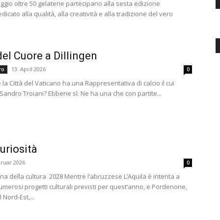
aggio oltre 50 gelaterie partecipano alla sesta edizione
dicato alla qualità, alla creatività e alla tradizione del vero
del Cuore a Dillingen
13. April 2026
ero
0
la Città del Vaticano ha una Rappresentativa di calcio il cui
Sandro Troiani? Ebbene sì. Ne ha una che con partite...
Curiosità
bruar 2026
0
iana della cultura 2028 Mentre l’abruzzese L’Aquila è intenta a
numerosi progetti culturali previsti per quest’anno, e Pordenone,
 Nord-Est,...