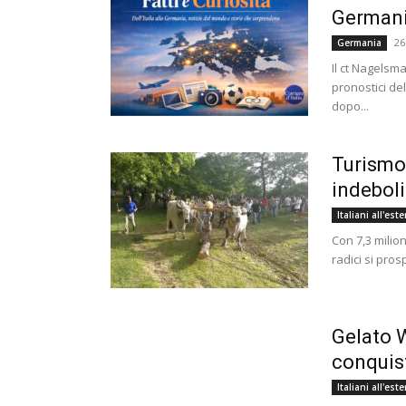
German
26
Germania
Il ct Nagelsm
pronostici del
dopo...
Turismo 
indeboli
Italiani all'est
Con 7,3 milion
radici si pros
Gelato W
conquist
Italiani all'est