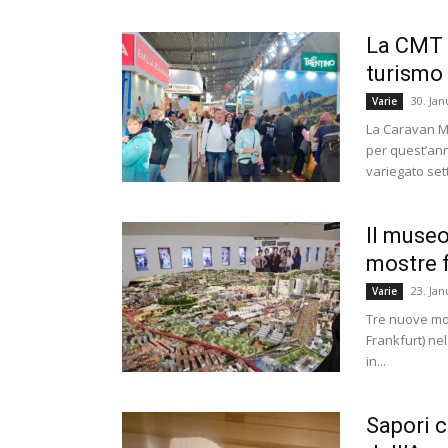
La CMT 
turismo
30. Jan
Varie
La Caravan Mo
per quest’ann
variegato sett
Il museo
mostre f
23. Jan
Varie
Tre nuove mo
Frankfurt) nel
in...
Sapori c