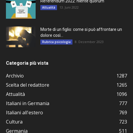
Referendum 2022: niente quorum
13. Juni 2022
Attualità
Morte di un figlio: come si può affrontare un
dolore così...
8. Dezember 2023
Rubrica psicologia
Categoria più vista
Archivio
1287
Scelta del redattore
1265
Attualità
1096
Italiani in Germania
777
Italiani all'estero
769
Cultura
723
Germania
511