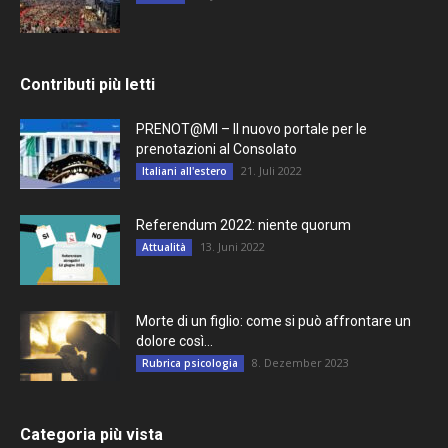
Contributi più letti
PRENOT@MI – Il nuovo portale per le
prenotazioni al Consolato
21. Juli 2022
Italiani all'estero
Referendum 2022: niente quorum
13. Juni 2022
Attualità
Morte di un figlio: come si può affrontare un
dolore così...
8. Dezember 2023
Rubrica psicologia
Categoria più vista