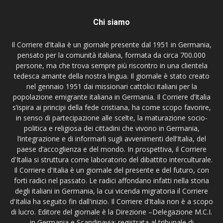
Chi siamo
Il Corriere d’Italia è un giornale presente dal 1951 in Germania,
pensato per la comunità italiana, formata da circa 700.000
persone, ma che trova sempre più riscontro in una clientela
tedesca amante della nostra lingua. Il giornale è stato creato
nel gennaio 1951 dai missionari cattolici italiani per la
popolazione emigrante italiana in Germania. Il Corriere d’Italia
s’ispira ai principi della fede cristiana, ha come scopo favorire,
in senso di partecipazione alle scelte, la maturazione socio-
politica e religiosa dei cittadini che vivono in Germania,
l’integrazione e di informarli sugli avvenimenti dell’Italia, del
paese d’accoglienza e del mondo. In prospettiva, il Corriere
d'Italia si struttura come laboratorio del dibattito interculturale.
Il Corriere d'Italia è un giornale del presente e del futuro, con
forti radici nel passato. Le radici affondano infatti nella storia
degli italiani in Germania, la cui vicenda migratoria il Corriere
d'Italia ha seguito fin dall'inizio. Il Corriere d’Italia non è a scopo
di lucro. Editore del giornale è la Direzione –Delegazione M.C.I.
in Germania e Scandinavia; registrata al tribunale di