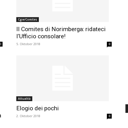
d'Italia
Cgie/Comites
Il Comites di Norimberga: ridateci
l’Ufficio consolare!
5. Oktober 2018
0
0
Attualità
Elogio dei pochi
a
2. Oktober 2018
0