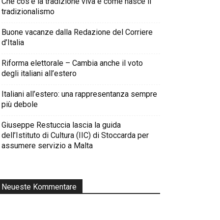
Che cos’è la tradizione viva e come nasce il
tradizionalismo
Buone vacanze dalla Redazione del Corriere
d’Italia
Riforma elettorale – Cambia anche il voto
degli italiani all’estero
Italiani all’estero: una rappresentanza sempre
più debole
Giuseppe Restuccia lascia la guida
dell’Istituto di Cultura (IIC) di Stoccarda per
assumere servizio a Malta
Neueste Kommentare