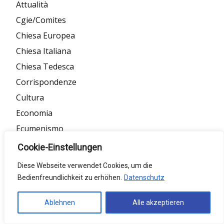
Attualità
Cgie/Comites
Chiesa Europea
Chiesa Italiana
Chiesa Tedesca
Corrispondenze
Cultura
Economia
Ecumenismo
Europa
Cookie-Einstellungen
Germania
Diese Webseite verwendet Cookies, um die
Giovani
Bedienfreundlichkeit zu erhöhen.
Datenschutz
Home
Ablehnen
Alle akzeptieren
Istituti di Cultura
Italia