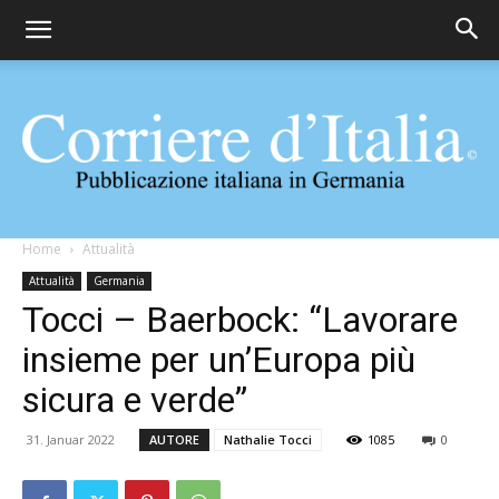
Corriere
Home
Attualità
Attualità
Germania
Tocci – Baerbock: “Lavorare
d'Italia
insieme per un’Europa più
sicura e verde”
31. Januar 2022
AUTORE
Nathalie Tocci
1085
0