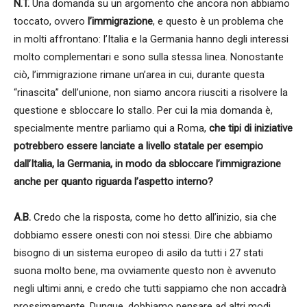
N.T.
Una domanda su un argomento che ancora non abbiamo
toccato, ovvero
l’immigrazione
, e questo è un problema che
in molti affrontano: l’Italia e la Germania hanno degli interessi
molto complementari e sono sulla stessa linea. Nonostante
ciò, l’immigrazione rimane un’area in cui, durante questa
“rinascita” dell’unione, non siamo ancora riusciti a risolvere la
questione e sbloccare lo stallo. Per cui la mia domanda è,
specialmente mentre parliamo qui a Roma,
che tipi di iniziative
potrebbero essere lanciate a livello statale per esempio
dall’Italia, la Germania, in modo da sbloccare l’immigrazione
anche per quanto riguarda l’aspetto interno?
A.B.
Credo che la risposta, come ho detto all’inizio, sia che
dobbiamo essere onesti con noi stessi. Dire che abbiamo
bisogno di un sistema europeo di asilo da tutti i 27 stati
suona molto bene, ma ovviamente questo non è avvenuto
negli ultimi anni, e credo che tutti sappiamo che non accadrà
prossimamente. Dunque, dobbiamo pensare ad altri modi.