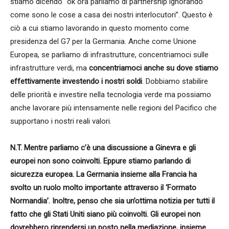
stiamo dicendo “ok ora parliamo di partnership ignorando
come sono le cose a casa dei nostri interlocutori”. Questo è
ciò a cui stiamo lavorando in questo momento come
presidenza del G7 per la Germania. Anche come Unione
Europea, se parliamo di infrastrutture, concentriamoci sulle
infrastrutture verdi, ma
concentriamoci anche su dove stiamo
effettivamente investendo i nostri soldi
. Dobbiamo stabilire
delle priorità e investire nella tecnologia verde ma possiamo
anche lavorare più intensamente nelle regioni del Pacifico che
supportano i nostri reali valori.
N.T.
Mentre parliamo c’è una discussione a Ginevra e gli
europei non sono coinvolti. Eppure stiamo parlando di
sicurezza europea. La Germania insieme alla Francia ha
svolto un ruolo molto importante attraverso il ‘Formato
Normandia’. Inoltre, penso che sia un’ottima notizia per tutti il ​​
fatto che gli Stati Uniti siano più coinvolti. Gli europei non
dovrebbero riprendersi un posto nella mediazione, insieme