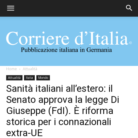
Corriere
Home
Attualità
Attualità
Italia
Mondo
Sanità italiani all’estero: il
d'Italia
Senato approva la legge Di
Giuseppe (FdI). È riforma
storica per i connazionali
extra-UE