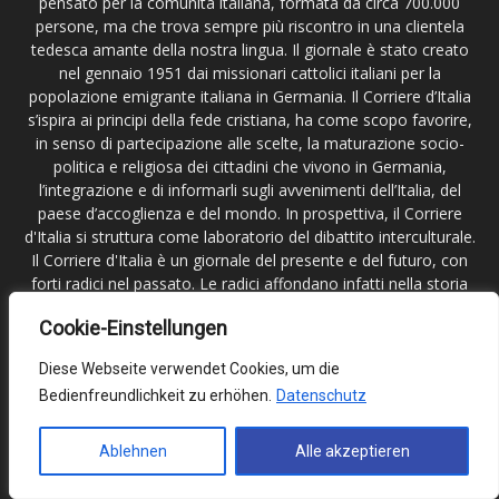
pensato per la comunità italiana, formata da circa 700.000
persone, ma che trova sempre più riscontro in una clientela
tedesca amante della nostra lingua. Il giornale è stato creato
nel gennaio 1951 dai missionari cattolici italiani per la
popolazione emigrante italiana in Germania. Il Corriere d’Italia
s’ispira ai principi della fede cristiana, ha come scopo favorire,
in senso di partecipazione alle scelte, la maturazione socio-
politica e religiosa dei cittadini che vivono in Germania,
l’integrazione e di informarli sugli avvenimenti dell’Italia, del
paese d’accoglienza e del mondo. In prospettiva, il Corriere
d'Italia si struttura come laboratorio del dibattito interculturale.
Il Corriere d'Italia è un giornale del presente e del futuro, con
forti radici nel passato. Le radici affondano infatti nella storia
degli italiani in Germania, la cui vicenda migratoria il Corriere
Cookie-Einstellungen
d'Italia ha seguito fin dall'inizio. Il Corriere d’Italia non è a scopo
di lucro. Editore del giornale è la Direzione –Delegazione M.C.I.
Diese Webseite verwendet Cookies, um die
in Germania e Scandinavia; registrata al tribunale di
Bedienfreundlichkeit zu erhöhen.
Datenschutz
Francoforte sul Meno.
Contattaci:
redazione@corritalia.de
Ablehnen
Alle akzeptieren