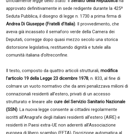
ufficialmente legge dello Stato. Il
Senato della Repubblica
ha
approvato definitivamente in sede redigente durante la 425ª
Seduta Pubblica, il disegno di legge n. 1730 a prima firma di
Andrea Di Giuseppe (Fratelli d’Italia)
. Il provvedimento, che
aveva già incassato il semaforo verde della Camera dei
Deputati, corregge dopo quasi mezzo secolo una storica
distorsione legislativa, restituendo dignità e tutele alla
comunità italiana d’oltreconfine.
Il testo, composto da quattro articoli strutturali,
modifica
l’articolo 19 della Legge 23 dicembre 1978
, n. 833, al fine di
colmare un vuoto normativo che da anni penalizzava milioni di
connazionali residenti all’estero, privati di un accesso
strutturato e lineare alle
cure del Servizio Sanitario Nazionale
(SSN)
. La nuova legge consente ai cittadini regolarmente
iscritti all’Anagrafe degli italiani residenti all’estero (AIRE) e
residenti in Paesi extra-UE non aderenti all’Associazione
europea di libero scambio (EFTA), l’iscrizione automatica al