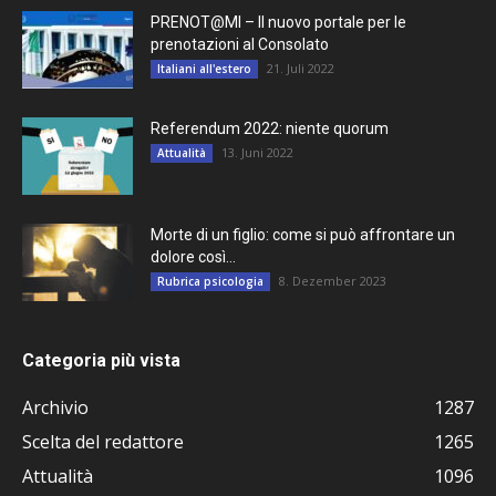
PRENOT@MI – Il nuovo portale per le
prenotazioni al Consolato
21. Juli 2022
Italiani all'estero
Referendum 2022: niente quorum
13. Juni 2022
Attualità
Morte di un figlio: come si può affrontare un
dolore così...
8. Dezember 2023
Rubrica psicologia
Categoria più vista
Archivio
1287
Scelta del redattore
1265
Attualità
1096