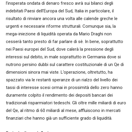
l’insperata ondata di denaro fresco avrà sui bilanci degli
indebitati Paesi dell’Europa del Sud, Italia in particolare, il
risultato di rinviare ancora una volta alle calende greche le
urgenti e necessarie riforme strutturali. Comunque sia, la
mega-iniezione di liquidità operata da Mario Draghi non
cesserà tanto presto di far parlare di sè. In bene, soprattutto
nei Paesi europei del Sud, dove calerà la pressione degli
interessi sul debito, in male soprattutto in Germania dove si
nutrono persino dubbi sul carattere costituzionale di un Qe di
dimensioni sinora mai viste. L’operazione, oltretutto, ha
spazzato via le restanti speranze di un rialzo del livello dei
tassi di interesse scesi ormai in prossimità dello zero hanno
duramente colpito il rendimento dei depositi bancari dei
tradizionali risparmiatori tedeschi. Gli oltre mille miliardi di euro
del Qe, al ritmo di 60 miliardi al mese, affluiscono in mercati
finanziari che hanno già un sufficiente grado di liquidità.