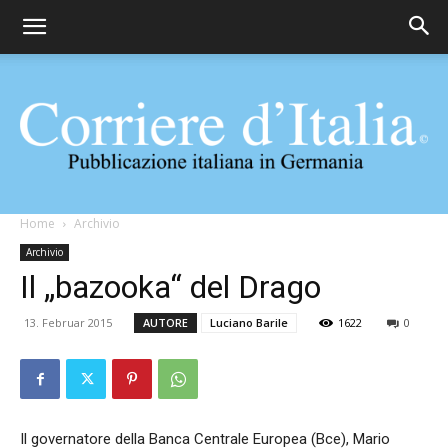
Corriere
Home
Archivio
Archivio
Il „bazooka“ del Drago
d'Italia
13. Februar 2015
AUTORE
Luciano Barile
1622
0
Il governatore della Banca Centrale Europea (Bce), Mario