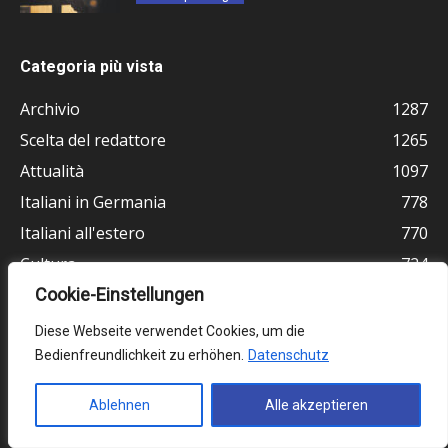
Categoria più vista
Archivio
1287
Scelta del redattore
1265
Attualità
1097
Italiani in Germania
778
Italiani all'estero
770
Cultura
724
Germania
Cookie-Einstellungen
512
Vita e religione
464
Diese Webseite verwendet Cookies, um die
Ultimissime
378
Bedienfreundlichkeit zu erhöhen.
Datenschutz
Ablehnen
Alle akzeptieren