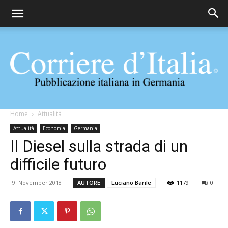
Corriere
Home
Attualità
Attualità
Economia
Germania
Il Diesel sulla strada di un
d'Italia
difficile futuro
9. November 2018
AUTORE
Luciano Barile
1179
0