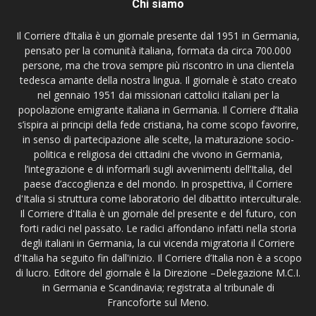
Chi siamo
Il Corriere d’Italia è un giornale presente dal 1951 in Germania,
pensato per la comunità italiana, formata da circa 700.000
persone, ma che trova sempre più riscontro in una clientela
tedesca amante della nostra lingua. Il giornale è stato creato
nel gennaio 1951 dai missionari cattolici italiani per la
popolazione emigrante italiana in Germania. Il Corriere d’Italia
s’ispira ai principi della fede cristiana, ha come scopo favorire,
in senso di partecipazione alle scelte, la maturazione socio-
politica e religiosa dei cittadini che vivono in Germania,
l’integrazione e di informarli sugli avvenimenti dell’Italia, del
paese d’accoglienza e del mondo. In prospettiva, il Corriere
d'Italia si struttura come laboratorio del dibattito interculturale.
Il Corriere d'Italia è un giornale del presente e del futuro, con
forti radici nel passato. Le radici affondano infatti nella storia
degli italiani in Germania, la cui vicenda migratoria il Corriere
d'Italia ha seguito fin dall'inizio. Il Corriere d’Italia non è a scopo
di lucro. Editore del giornale è la Direzione –Delegazione M.C.I.
in Germania e Scandinavia; registrata al tribunale di
Francoforte sul Meno.