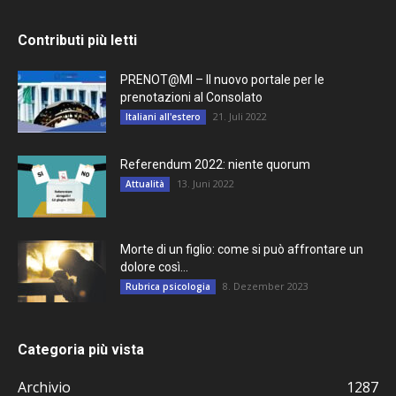
Contributi più letti
PRENOT@MI – Il nuovo portale per le
prenotazioni al Consolato
21. Juli 2022
Italiani all'estero
Referendum 2022: niente quorum
13. Juni 2022
Attualità
Morte di un figlio: come si può affrontare un
dolore così...
8. Dezember 2023
Rubrica psicologia
Categoria più vista
Archivio
1287