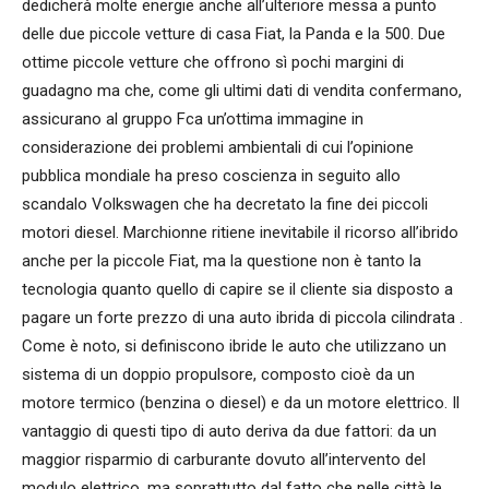
dedicherà molte energie anche all’ulteriore messa a punto
delle due piccole vetture di casa Fiat, la Panda e la 500. Due
ottime piccole vetture che offrono sì pochi margini di
guadagno ma che, come gli ultimi dati di vendita confermano,
assicurano al gruppo Fca un’ottima immagine in
considerazione dei problemi ambientali di cui l’opinione
pubblica mondiale ha preso coscienza in seguito allo
scandalo Volkswagen che ha decretato la fine dei piccoli
motori diesel. Marchionne ritiene inevitabile il ricorso all’ibrido
anche per la piccole Fiat, ma la questione non è tanto la
tecnologia quanto quello di capire se il cliente sia disposto a
pagare un forte prezzo di una auto ibrida di piccola cilindrata .
Come è noto, si definiscono ibride le auto che utilizzano un
sistema di un doppio propulsore, composto cioè da un
motore termico (benzina o diesel) e da un motore elettrico. Il
vantaggio di questi tipo di auto deriva da due fattori: da un
maggior risparmio di carburante dovuto all’intervento del
modulo elettrico, ma soprattutto dal fatto che nelle città le