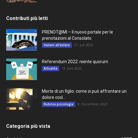
Contributi più letti
PRENOT@MI – Il nuovo portale per le
prenotazioni al Consolato
21. Juli 2022
Italiani all'estero
Referendum 2022: niente quorum
13. Juni 2022
Attualità
Morte di un figlio: come si può affrontare un
dolore così...
8. Dezember 2023
Rubrica psicologia
Categoria più vista