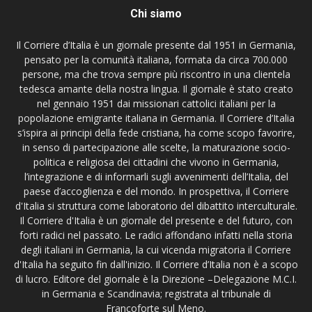
Chi siamo
Il Corriere d’Italia è un giornale presente dal 1951 in Germania,
pensato per la comunità italiana, formata da circa 700.000
persone, ma che trova sempre più riscontro in una clientela
tedesca amante della nostra lingua. Il giornale è stato creato
nel gennaio 1951 dai missionari cattolici italiani per la
popolazione emigrante italiana in Germania. Il Corriere d’Italia
s’ispira ai principi della fede cristiana, ha come scopo favorire,
in senso di partecipazione alle scelte, la maturazione socio-
politica e religiosa dei cittadini che vivono in Germania,
l’integrazione e di informarli sugli avvenimenti dell’Italia, del
paese d’accoglienza e del mondo. In prospettiva, il Corriere
d'Italia si struttura come laboratorio del dibattito interculturale.
Il Corriere d'Italia è un giornale del presente e del futuro, con
forti radici nel passato. Le radici affondano infatti nella storia
degli italiani in Germania, la cui vicenda migratoria il Corriere
d'Italia ha seguito fin dall'inizio. Il Corriere d’Italia non è a scopo
di lucro. Editore del giornale è la Direzione –Delegazione M.C.I.
in Germania e Scandinavia; registrata al tribunale di
Francoforte sul Meno.