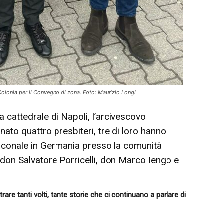
Colonia per il Convegno di zona. Foto: Maurizio Longi
 cattedrale di Napoli, l’arcivescovo
ato quattro presbiteri, tre di loro hanno
aconale in Germania presso la comunità
: don Salvatore Porricelli, don Marco Iengo e
rare tanti volti, tante storie che ci continuano a parlare di