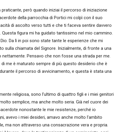
raticante, però quando iniziai il percorso di iniziazione
cerdote della parrocchia di Portici mi colpì con il suo
acità di ascolto verso tutti e che ti faceva sentire davvero
a. Questa figura mi ha guidato tantissimo nel mio cammino.
Dio. Da lì in poi sono state tante le esperienze che mi
 sulla chiamata del Signore. Inizialmente, di fronte a una
tato nettamente. Pensavo che non fosse una strada per me.
ro di me è maturato sempre di più questo desiderio che è
 durante il percorso di avvicinamento, e questa è stata una
te religiosa, sono l’ultimo di quattro figli e i miei genitori
molto semplice, ma anche molto seria. Già nel cuore dei
 sacerdote nonostante le mie resistenze, perché io
ogni, avevo i miei desideri, amavo anche molto l’ambito
le, ma non attraverso una consacrazione vera e propria.