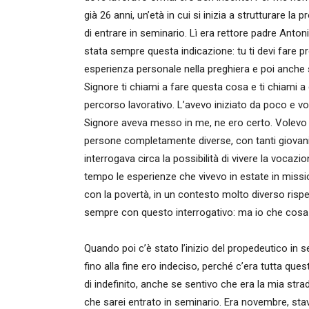
già 26 anni, un’età in cui si inizia a strutturare la
di entrare in seminario. Lì era rettore padre Anto
stata sempre questa indicazione: tu ti devi fare p
esperienza personale nella preghiera e poi anche 
Signore ti chiami a fare questa cosa e ti chiami a d
percorso lavorativo. L’avevo iniziato da poco e v
Signore aveva messo in me, ne ero certo. Volevo v
persone completamente diverse, con tanti giovani
interrogava circa la possibilità di vivere la voca
tempo le esperienze che vivevo in estate in missi
con la povertà, in un contesto molto diverso rispe
sempre con questo interrogativo: ma io che cosa 
Quando poi c’è stato l’inizio del propedeutico in se
fino alla fine ero indeciso, perché c’era tutta ques
di indefinito, anche se sentivo che era la mia str
che sarei entrato in seminario. Era novembre, stav