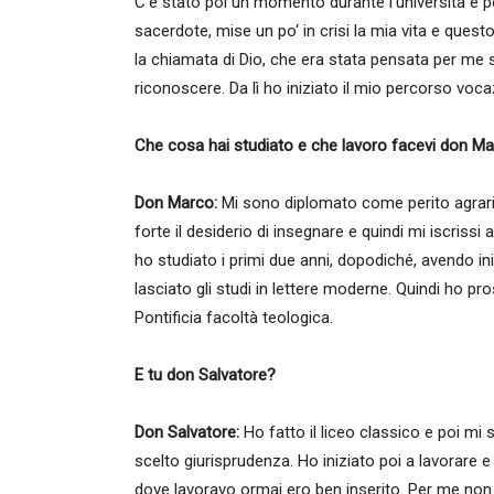
C’è stato poi un momento durante l’università e po
sacerdote, mise un po‘ in crisi la mia vita e quest
la chiamata di Dio, che era stata pensata per me s
riconoscere. Da lì ho iniziato il mio percorso voca
Che cosa hai studiato e che lavoro facevi don M
Don Marco:
Mi sono diplomato come perito agrario e
forte il desiderio di insegnare e quindi mi iscrissi 
ho studiato i primi due anni, dopodiché, avendo ini
lasciato gli studi in lettere moderne. Quindi ho p
Pontificia facoltà teologica.
E tu don Salvatore?
Don Salvatore:
Ho fatto il liceo classico e poi mi 
scelto giurisprudenza. Ho iniziato poi a lavorare e
dove lavoravo ormai ero ben inserito. Per me non