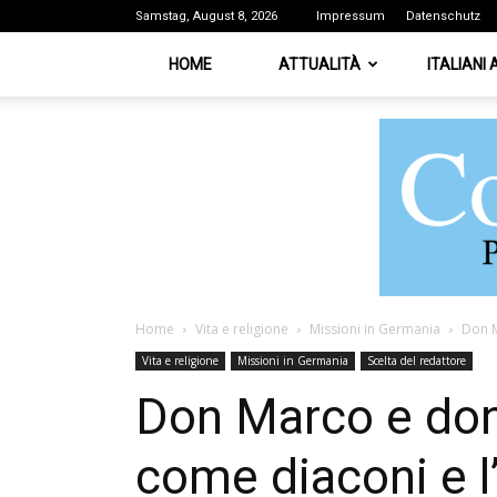
Samstag, August 8, 2026
Impressum
Datenschutz
HOME
ATTUALITÀ
ITALIANI
Home
Vita e religione
Missioni in Germania
Don M
Vita e religione
Missioni in Germania
Scelta del redattore
Don Marco e don 
come diaconi e l