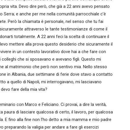
 propria vita. Devo dire però, che già a 22 anni avevo pensato
nio Serra; e anche per me nella comunità parrocchiale c’è
rete. Però la chiamata è personale, nel senso che tu fai
sicuramente attraverso le tante testimonianze di come il
onarti totalmente. A 22 anni feci la scelta di continuare il
olevo mettere alla prova questo desiderio che sicuramente il
ivere in un contesto lavorativo dove hai a che fare con
 colleghi che si sposavano e avevano figli. Questo mi
zione al matrimonio che però non sentivo mia. Nello stesso
one in Albania, due settimane di ferie dove stavo a contatto
tto a quello di Napoli, mi interrogavano, mi lasciavano
devo fare della mia vita?
minario con Marco e Feliciano. Ci provai, a dire la verità,
ta paura di lasciare qualcosa di certo, il lavoro, per qualcosa
ada. E fino alla fine non l’ho detto a mia mamma e mio padre
o preparando la valigia per andare a fare gli esercizi