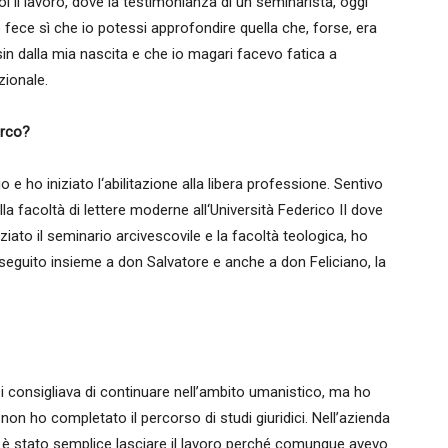
i il lavoro, dove la testimonianza di un seminarista, oggi
o fece sì che io potessi approfondire quella che, forse, era
in dalla mia nascita e che io magari facevo fatica a
zionale.
arco?
 ho iniziato l‘abilitazione alla libera professione. Sentivo
alla facoltà di lettere moderne all‘Università Federico II dove
ziato il seminario arcivescovile e la facoltà teologica, ho
roseguito insieme a don Salvatore e anche a don Feliciano, la
si consigliava di continuare nell’ambito umanistico, ma ho
 non ho completato il percorso di studi giuridici. Nell’azienda
 è stato semplice lasciare il lavoro perché comunque avevo