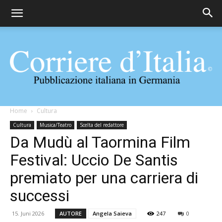
Corriere
Home
Cultura
Cultura
Musica/Teatro
Scelta del redattore
Da Mudù al Taormina Film
d'Italia
Festival: Uccio De Santis
premiato per una carriera di
successi
15. Juni 2026
AUTORE
Angela Saieva
247
0