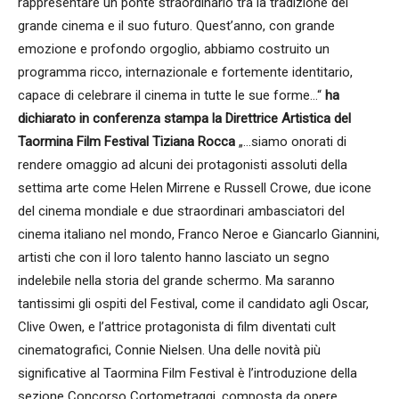
rappresentare un ponte straordinario tra la tradizione del
grande cinema e il suo futuro. Quest’anno, con grande
emozione e profondo orgoglio, abbiamo costruito un
programma ricco, internazionale e fortemente identitario,
capace di celebrare il cinema in tutte le sue forme…“
ha
dichiarato in conferenza stampa la Direttrice Artistica del
Taormina Film Festival Tiziana Rocca
„…siamo onorati di
rendere omaggio ad alcuni dei protagonisti assoluti della
settima arte come Helen Mirrene e Russell Crowe, due icone
del cinema mondiale e due straordinari ambasciatori del
cinema italiano nel mondo, Franco Neroe e Giancarlo Giannini,
artisti che con il loro talento hanno lasciato un segno
indelebile nella storia del grande schermo. Ma saranno
tantissimi gli ospiti del Festival, come il candidato agli Oscar,
Clive Owen, e l’attrice protagonista di film diventati cult
cinematografici, Connie Nielsen. Una delle novità più
significative al Taormina Film Festival è l’introduzione della
sezione Concorso Cortometraggi, composta da opere