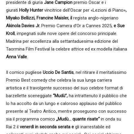
presidente di giuria
Jane Campion
premio Oscar e i
giurati
Holly Hunter
vincitrice dell’Oscar per «Lezioni di Piano»
,
Miyako Bellizzi, Francine Maisler, il
regista anglo-nigeriano
Akinola Davies Jr.
Premio Camera d’Or a Cannes 2025,
e Sue
Kroll
, impegnati sulle nove opere del concorso principale.
Madrina per eccellenza alla settantaduesima edizione del
Taormina Film Festival la celebre attrice ed ex modella italiana
Anna Valle
.
Il comico pugliese
Uccio De Santis
, nel ritirare il meritatissimo
Premio Best comedy che celebra la sua lunga carriera
artistica e il travolgente successo del suo celebre format di
barzellette sceneggiate
“Mudù”,
ha intrattenuto il pubblico che
lo ha accolto da un lungo e caloroso applauso del pubblico
presente al Teatro Antico, mentre proseguono con successo
sia il programma comico
„Mudù… quante risate“
in onda su
Rai 2 il
venerdì in seconda serata e
gli inarrestabile ed