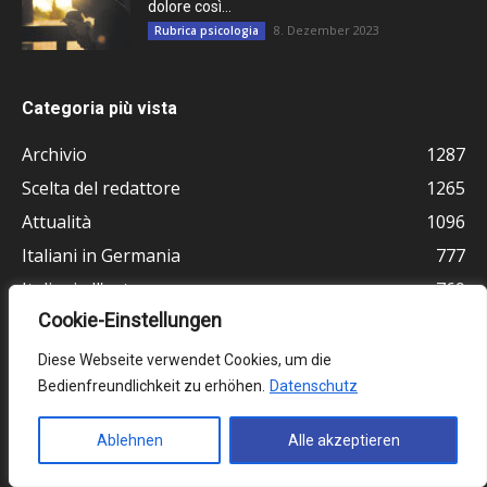
dolore così...
8. Dezember 2023
Rubrica psicologia
Categoria più vista
Archivio
1287
Scelta del redattore
1265
Attualità
1096
Italiani in Germania
777
Italiani all'estero
769
Cookie-Einstellungen
Cultura
723
Germania
511
Diese Webseite verwendet Cookies, um die
Bedienfreundlichkeit zu erhöhen.
Datenschutz
Vita e religione
464
Ultimissime
378
Ablehnen
Alle akzeptieren