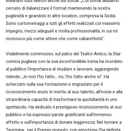
esilaranti suoi sketch anche sui social: „Coi social abbiamo
cercato di italianizzare il format mantenendo la nostra
pugliesità e girandolo in altre location, compresa la Sicilia.
Sono cortometraggi a tutti gli effetti realizzati col massimo
impegno, mezzi adeguati e molta professionalità, in cui mi
riconosco più come attore che come cabarettista”.
Visibilmente commosso, sul palco del Teatro Antico, la Star
comica pugliese con la sua inconfondibile ironia ha ricordato
al pubblico l’importanza di studiare e lavorare, aggiungendo
ridendo: „Io non l’ho fatto… no, l’ho fatto anche io“. Ha
scherzato sulla sua formazione e ringraziato per il
riconoscimento avuto in merito al suo talento, all’ironia e alla
straordinaria capacità di trasformare la quotidianità in uno
spettacolo. Ha dedicato il prestigioso riconoscimento al suo
pubblico e ha espresso parole gratificanti sull’immenso
affetto e sull’importanza di donare leggerezza. Nel tornare a
Taormina, per il Premio ricevuto, con emozione l‘ha definita