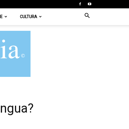
IE
CULTURA
ingua?