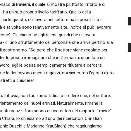
o di Baviera, il quale si mostra piuttosto irritato e ci
 ha un suo proprio livello tariffario. Quello della
A parte questo, chi lavora nel settore ha la possibilità di
e talvolta sono relativamente alte. Inoltre si può lavorare
e”. Gli chiedo se egli ritiene quindi che i giovani
- di uno sfruttamento del personale che arriva perfino alla
l gastronomo. “So però che il settore viene regolato per
cato. Io posso immaginare che in Germania, quando a un
voro, egli le possa semplicemente rifiutare e cercarsi
ome la descrivono questi ragazzi, noi vivremmo l’epoca d’oro
tretti a chiudere”.
tuttavia, non facciamo fatica a credere che, nel settore,
rientamento dei nuovi arrivati. Naturalmente, rimane la
uesti ragazzi forniscono ai ricercatori del rapporto “.minor”.
 Chiara, lo chiediamo ad uno dei ricercatori, Christian
Sophie Duschl e Marianne Kraußlach) che raggiungiamo