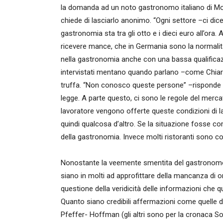
la domanda ad un noto gastronomo italiano di Monac
chiede di lasciarlo anonimo. “Ogni settore –ci dice-
gastronomia sta tra gli otto e i dieci euro all’ora. 
ricevere mance, che in Germania sono la normalità 
nella gastronomia anche con una bassa qualificazion
intervistati mentano quando parlano –come Chiara
truffa. “Non conosco queste persone” –risponde i
legge. A parte questo, ci sono le regole del mer
lavoratore vengono offerte queste condizioni di la
quindi qualcosa d’altro. Se la situazione fosse c
della gastronomia. Invece molti ristoranti sono cos
Nonostante la veemente smentita del gastronomo, 
siano in molti ad approfittare della mancanza di o
questione della veridicità delle informazioni che q
Quanto siano credibili affermazioni come quelle di
Pfeffer- Hoffman (gli altri sono per la cronaca 