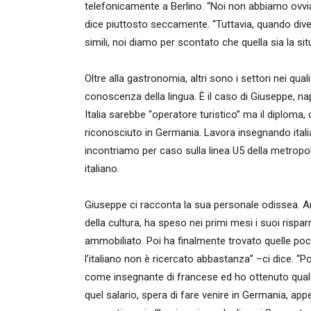
telefonicamente a Berlino. “Noi non abbiamo ovvia
dice piuttosto seccamente. “Tuttavia, quando div
simili, noi diamo per scontato che quella sia la sit
Oltre alla gastronomia, altri sono i settori nei q
conoscenza della lingua. È il caso di Giuseppe, na
Italia sarebbe “operatore turistico” ma il diploma,
riconosciuto in Germania. Lavora insegnando itali
incontriamo per caso sulla linea U5 della metropo
italiano.
Giuseppe ci racconta la sua personale odissea. Ar
della cultura, ha speso nei primi mesi i suoi risp
ammobiliato. Poi ha finalmente trovato quelle po
l’italiano non è ricercato abbastanza” –ci dice. “
come insegnante di francese ed ho ottenuto qualch
quel salario, spera di fare venire in Germania, app