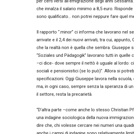
per certi versi all’emigrazione degli anni Sessant
che innalza il salario minimo a 8,5 euro. Risponde
sono qualificato… non potrei neppure fare quel me
Il rapporto “.minor” ci informa che lavorano nel se
arrivate e il 2,4 dei nuovi arrivati, tra cui, appunt
che la realtà non è quella che sembra. Giuseppe s
“Soziales und Pädagogik” lavorano tutti in quelle
–ci dice- dove sempre il nettò è uguale al lordo: c
sociali e pensionistici (se lo può)”. Allora si potre
specificazioni. Oggi Giuseppe lavora nella scuol
ma, in ogni caso, sempre senza la speranza di un
il settore, resta la precarietà.
“D’altra parte –come anche lo stesso Christian Pfe
una indagine sociologica della nuova immigrazione, 
dire che, chi volesse cercare nei numeri una quadro 
anche i campi di indagine sono relativamente limi