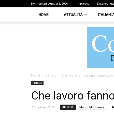
Donnerstag, August 6, 2026
Impressum
Datenschut
HOME
ATTUALITÀ
ITALIANI
Home
Archivio
Che lavoro fanno se non conoscono 
Archivio
Che lavoro fanno
13. Februar 2015
AUTORE
Mauro Montanari