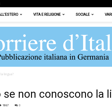
z
 ALL’ESTERO
VITA E RELIGIONE
SOCIALE
VAR
la lingua?
Corriere
 se non conoscono la l
1867
0