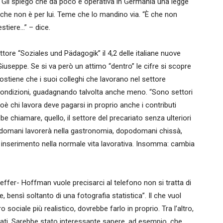
a. Gli spiego che da poco è operativa in Germania una legge
 che non è per lui. Teme che lo mandino via. “È che non
stiere…” – dice.
ttore “Soziales und Pädagogik” il 4,2 delle italiane nuove
o, Giuseppe. Se si va però un attimo “dentro” le cifre si scopre
ostiene che i suoi colleghi che lavorano nel settore
 condizioni, guadagnando talvolta anche meno. “Sono settori
ioè chi lavora deve pagarsi in proprio anche i contributi
bbe chiamare, quello, il settore del precariato senza ulteriori
a, domani lavorerà nella gastronomia, dopodomani chissà,
 inserimento nella normale vita lavorativa. Insomma: cambia
ffer- Hoffman vuole precisarci al telefono non si tratta di
bensì soltanto di una fotografia statistica”. Il che vuol
sociale più realistico, dovrebbe farlo in proprio. Tra l’altro,
tati. Sarebbe stato interessante sapere, ad esempio, che