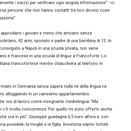
mente i mezzi per verificare ogni singola informazione” –ci
erse persone che non hanno contatti tra loro dicono cose
uazione”.
uali approdano i giovani e meno che arrivano senza
poletano, 42 anni, sposato e padre di una bambina di 12. In
 conseguito a Napoli in una scuola privata, non viene
ano e francese in una scuola di lingue a Francoforte. Lo
litana francofortese mentre chiacchiera al telefono in
rivato in Germania senza sapere nulla né della lingua né
armi, alloggiando in un carissimo appartamentino
che ore di lavoro come insegnante medrelingua. “Ma
Poi c’è molta concorrenza. Per quello mi sono offerto anche
e ora in più”. Giuseppe guadagna 6,5 euro all’ora e, con
ena possibile, la moglie e la figlia. Insomma siamo tornati