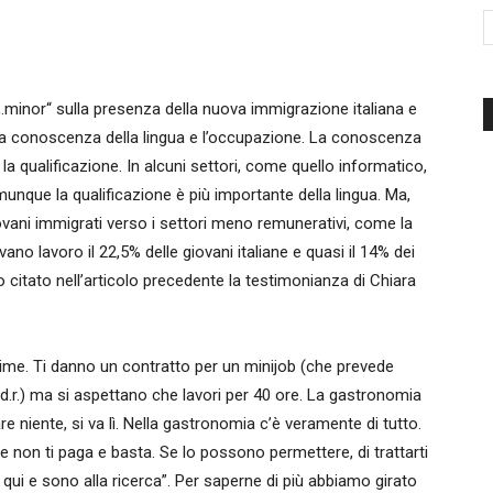
d'Italia
o „.minor“ sulla presenza della nuova immigrazione italiana e
 la conoscenza della lingua e l’occupazione. La conoscenza
è la qualificazione. In alcuni settori, come quello informatico,
munque la qualificazione è più importante della lingua. Ma,
giovani immigrati verso i settori meno remunerativi, come la
ano lavoro il 22,5% delle giovani italiane e quasi il 14% dei
 citato nell’articolo precedente la testimonianza di Chiara
ime. Ti danno un contratto per un minijob (che prevede
d.r.) ma si aspettano che lavori per 40 ore. La gastronomia
e niente, si va lì. Nella gastronomia c’è veramente di tutto.
e non ti paga e basta. Se lo possono permettere, di trattarti
qui e sono alla ricerca”. Per saperne di più abbiamo girato