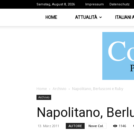
Samstag, August 8, 2026
Impressum
Datenschutz
HOME
ATTUALITÀ
ITALIANI
Home
Archivio
Napolitano, Berlusconi e Ruby
Archivio
Napolitano, Berl
13. März 2011
AUTORE
Nove Col.
1146