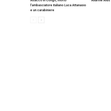
Attacco in Congo, morto
Allarme Aids
l’ambasciatore italiano Luca Attanasio
e un carabiniere