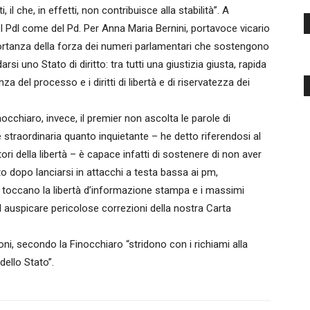
il che, in effetti, non contribuisce alla stabilità”. A
 Pdl come del Pd. Per Anna Maria Bernini, portavoce vicario
mportanza della forza dei numeri parlamentari che sostengono
i uno Stato di diritto: tra tutti una giustizia giusta, rapida
a del processo e i diritti di libertà e di riservatezza dei
occhiaro, invece, il premier non ascolta le parole di
 straordinaria quanto inquietante – he detto riferendosi al
i della libertà – è capace infatti di sostenere di non aver
to dopo lanciarsi in attacchi a testa bassa ai pm,
e toccano la libertà d’informazione stampa e i massimi
ad auspicare pericolose correzioni della nostra Carta
oni, secondo la Finocchiaro “stridono con i richiami alla
dello Stato”.