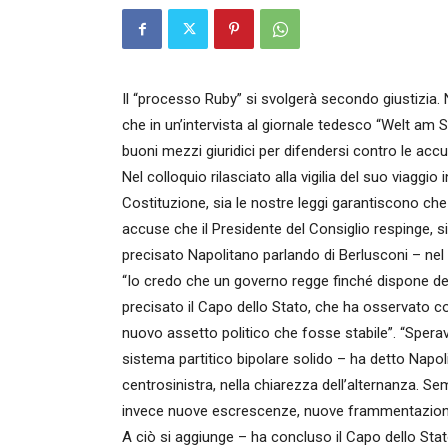
Il “processo Ruby” si svolgerà secondo giustizia. 
che in un’intervista al giornale tedesco “Welt am S
buoni mezzi giuridici per difendersi contro le accu
Nel colloquio rilasciato alla vigilia del suo viaggi
Costituzione, sia le nostre leggi garantiscono ch
accuse che il Presidente del Consiglio respinge, 
precisato Napolitano parlando di Berlusconi – nel n
“Io credo che un governo regge finché dispone d
precisato il Capo dello Stato, che ha osservato c
nuovo assetto politico che fosse stabile”. “Sperav
sistema partitico bipolare solido – ha detto Napolit
centrosinistra, nella chiarezza dell’alternanza. 
invece nuove escrescenze, nuove frammentazion
A ciò si aggiunge – ha concluso il Capo dello Sta