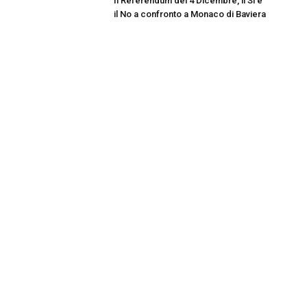
Il Referendum del 4 Dicembre, il Si e
il No a confronto a Monaco di Baviera