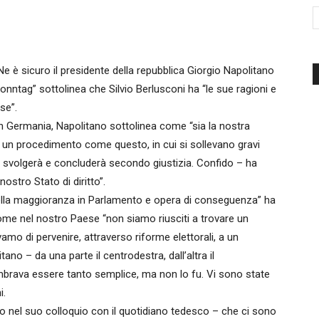
d'Italia
Ne è sicuro il presidente della repubblica Giorgio Napolitano
onntag” sottolinea che Silvio Berlusconi ha “le sue ragioni e
se”.
o in Germania, Napolitano sottolinea come “sia la nostra
e un procedimento come questo, in cui si sollevano gravi
si svolgerà e concluderà secondo giustizia. Confido – ha
ostro Stato di diritto”.
ella maggioranza in Parlamento e opera di conseguenza” ha
ome nel nostro Paese “non siamo riusciti a trovare un
amo di pervenire, attraverso riforme elettorali, a un
ano – da una parte il centrodestra, dall’altra il
Sembrava essere tanto semplice, ma non lo fu. Vi sono state
i.
to nel suo colloquio con il quotidiano tedesco – che ci sono