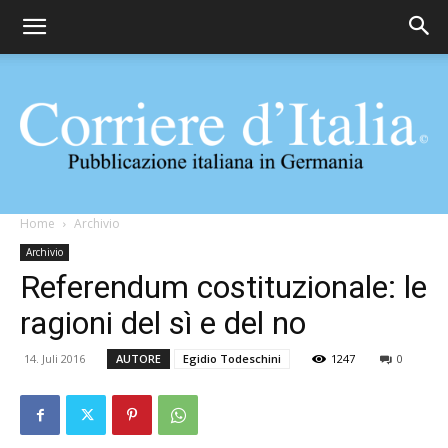
Corriere
Home
Archivio
Archivio
Referendum costituzionale: le
d'Italia
ragioni del sì e del no
14. Juli 2016
AUTORE
Egidio Todeschini
1247
0