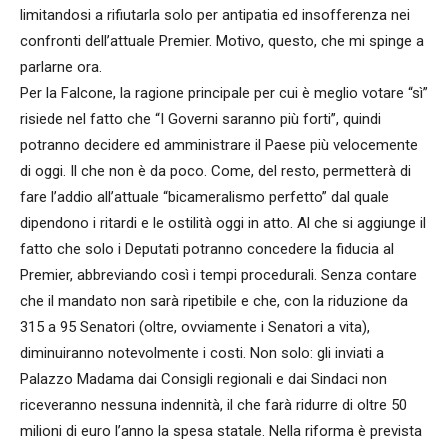
limitandosi a rifiutarla solo per antipatia ed insofferenza nei
confronti dell’attuale Premier. Motivo, questo, che mi spinge a
parlarne ora.
Per la Falcone, la ragione principale per cui è meglio votare “sì”
risiede nel fatto che “I Governi saranno più forti”, quindi
potranno decidere ed amministrare il Paese più velocemente
di oggi. Il che non è da poco. Come, del resto, permetterà di
fare l’addio all’attuale “bicameralismo perfetto” dal quale
dipendono i ritardi e le ostilità oggi in atto. Al che si aggiunge il
fatto che solo i Deputati potranno concedere la fiducia al
Premier, abbreviando così i tempi procedurali. Senza contare
che il mandato non sarà ripetibile e che, con la riduzione da
315 a 95 Senatori (oltre, ovviamente i Senatori a vita),
diminuiranno notevolmente i costi. Non solo: gli inviati a
Palazzo Madama dai Consigli regionali e dai Sindaci non
riceveranno nessuna indennità, il che farà ridurre di oltre 50
milioni di euro l’anno la spesa statale. Nella riforma è prevista