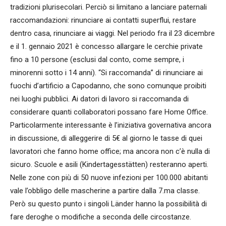
tradizioni plurisecolari. Perciò si limitano a lanciare paternali
raccomandazioni: rinunciare ai contatti superflui, restare
dentro casa, rinunciare ai viaggi. Nel periodo fra il 23 dicembre
e il 1. gennaio 2021 è concesso allargare le cerchie private
fino a 10 persone (esclusi dal conto, come sempre, i
minorenni sotto i 14 anni). “Si raccomanda” di rinunciare ai
fuochi d’artificio a Capodanno, che sono comunque proibiti
nei luoghi pubblici. Ai datori di lavoro si raccomanda di
considerare quanti collaboratori possano fare Home Office.
Particolarmente interessante è l’iniziativa governativa ancora
in discussione, di alleggerire di 5€ al giorno le tasse di quei
lavoratori che fanno home office; ma ancora non c’è nulla di
sicuro. Scuole e asili (Kindertagesstätten) resteranno aperti.
Nelle zone con più di 50 nuove infezioni per 100.000 abitanti
vale l’obbligo delle mascherine a partire dalla 7.ma classe.
Però su questo punto i singoli Länder hanno la possibilità di
fare deroghe o modifiche a seconda delle circostanze.