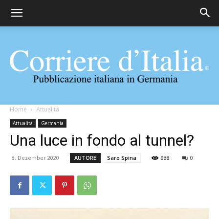
Corriere
Home
Attualità
Attualità
Germania
Una luce in fondo al tunnel?
d'Italia
8. Dezember 2020
AUTORE
Saro Spina
938
0