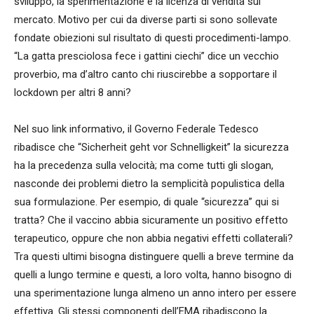
sviluppo, la sperimentazione e la licenza di vendita sul
mercato. Motivo per cui da diverse parti si sono sollevate
fondate obiezioni sul risultato di questi procedimenti-lampo.
“La gatta presciolosa fece i gattini ciechi” dice un vecchio
proverbio, ma d’altro canto chi riuscirebbe a sopportare il
lockdown per altri 8 anni?
Nel suo link informativo, il Governo Federale Tedesco
ribadisce che “Sicherheit geht vor Schnelligkeit” la sicurezza
ha la precedenza sulla velocità; ma come tutti gli slogan,
nasconde dei problemi dietro la semplicità populistica della
sua formulazione. Per esempio, di quale “sicurezza” qui si
tratta? Che il vaccino abbia sicuramente un positivo effetto
terapeutico, oppure che non abbia negativi effetti collaterali?
Tra questi ultimi bisogna distinguere quelli a breve termine da
quelli a lungo termine e questi, a loro volta, hanno bisogno di
una sperimentazione lunga almeno un anno intero per essere
effettiva. Gli stessi componenti dell’EMA ribadiscono la