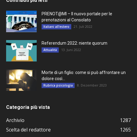
Contributi più letti
PRENOT@MI – Il nuovo portale per le
prenotazioni al Consolato
21. Juli 2022
Italiani all'estero
Referendum 2022: niente quorum
13. Juni 2022
Attualità
Morte di un figlio: come si può affrontare un
dolore così...
8. Dezember 2023
Rubrica psicologia
Categoria più vista
Archivio
1287
Scelta del redattore
1265