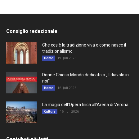
Consiglio redazionale
Che cos’è la tradizione viva e come nasce il
tradizionalismo
19. Juli 2026
Home
Donne Chiesa Mondo dedicato a „Il diavolo in
noi“
16. Juli 2026
Home
La magia dell’Opera lirica all’Arena di Verona
16. Juli 2026
Cultura