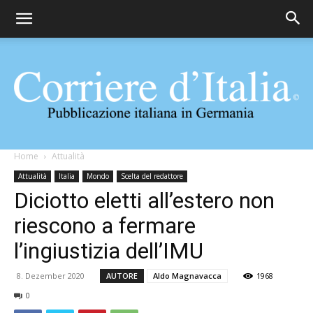
Corriere
Home
Attualità
Attualità
Italia
Mondo
Scelta del redattore
Diciotto eletti all’estero non
d'Italia
riescono a fermare
l’ingiustizia dell’IMU
8. Dezember 2020
AUTORE
Aldo Magnavacca
1968
0