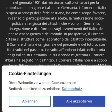
nel gennaio 1951 dai missionari cattolici italiani per la
popolazione emigrante italiana in Germania. Il Corriere d’Italia
s’ispira ai principi della fede cristiana, ha come scopo favorire,
in senso di partecipazione alle scelte, la maturazione socio-
politica e religiosa dei cittadini che vivono in Germania,
l’integrazione e di informarli sugli avvenimenti dell’Italia, del
paese d’accoglienza e del mondo. In prospettiva, il Corriere
d'Italia si struttura come laboratorio del dibattito interculturale.
Il Corriere d'Italia è un giornale del presente e del futuro, con
forti radici nel passato. Le radici affondano infatti nella storia
degli italiani in Germania, la cui vicenda migratoria il Corriere
d'Italia ha seguito fin dall'inizio. Il Corriere d’Italia non è a scopo
di lucro. Editore del giornale è la Direzione –Delegazione M.C.I.
in Germania e Scandinavia; registrata al tribunale di
Cookie-Einstellungen
Francoforte sul Meno.
Diese Webseite verwendet Cookies, um die
Contattaci:
redazione@corritalia.de
Bedienfreundlichkeit zu erhöhen.
Datenschutz
Ablehnen
Alle akzeptieren
Seguici