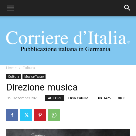
Corriere
Home
Cultura
Cultura
Musica/Teatro
Direzione musica
d'Italia
15. Dezember 2023
AUTORE
Elisa Cutullè
1425
0