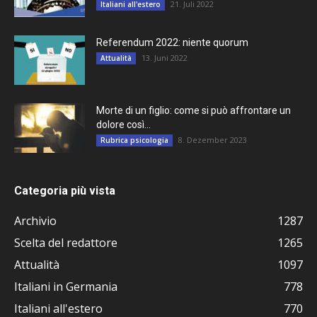
21. Juli 2022
Italiani all'estero
Referendum 2022: niente quorum
13. Juni 2022
Attualità
Morte di un figlio: come si può affrontare un
dolore così...
8. Dezember 2023
Rubrica psicologia
Categoria più vista
Archivio
1287
Scelta del redattore
1265
Attualità
1097
Italiani in Germania
778
Italiani all'estero
770