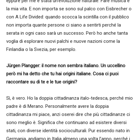
eppure per me è stata un’evoluzione naturale. Fare musica è
la mia vita. E non importa se sono sul palco con Eisbrecher o
con A Life Divided: quando scocca la scintilla con il pubblico
non importa quante persone ci siano a sentirti perché la
serata in ogni caso sarà un successo. Però ho anche tanta
voglia di esplorare nuovi palchi e nuove nazioni come la
Finlandia o la Svezia, per esemplo.
Jürgen Plangger: il nome non sembra italiano. Un uccellino
però mi ha detto che tu hai origini italiane. Cosa ci puoi
raccontare su di te e le tue origini?
Sì, è vero. Ho la doppia cittadinanza italo-tedesca, perché mio
padre è di Merano. Personalmente avere la doppia
cittadinanza mi piace, anzi oserei dire che più cittadinanze ci
sono meglio è. Significa che continuano ad esistere diversi
stati, con diverse identità socioculturali. Pur essendo nato in
Germania, andiamo in Italia almeno una volta l’anno, perché i