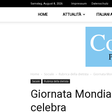
Samstag, August 8, 2026
Impressum
Datenschutz
HOME
ATTUALITÀ
ITALIANI
Home
Sociale
Rubrica della dietista
Giornata Mond
Sociale
Rubrica della dietista
Giornata Mondial
celebra