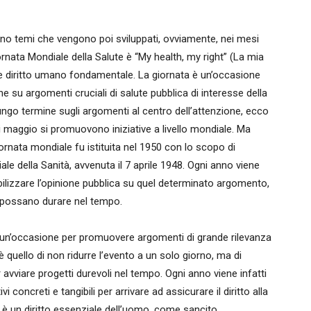
ono temi che vengono poi sviluppati, ovviamente, nei mesi
ornata Mondiale della Salute è “My health, my right” (La mia
ome diritto umano fondamentale. La giornata è un’occasione
ne su argomenti cruciali di salute pubblica di interesse della
ngo termine sugli argomenti al centro dell’attenzione, ecco
di maggio si promuovono iniziative a livello mondiale. Ma
rnata mondiale fu istituita nel 1950 con lo scopo di
le della Sanità, avvenuta il 7 aprile 1948. Ogni anno viene
ibilizzare l’opinione pubblica su quel determinato argomento,
e possano durare nel tempo.
e un’occasione per promuovere argomenti di grande rilevanza
è quello di non ridurre l’evento a un solo giorno, ma di
avviare progetti durevoli nel tempo. Ogni anno viene infatti
 concreti e tangibili per arrivare ad assicurare il diritto alla
lute è un diritto essenziale dell’uomo, come sancito