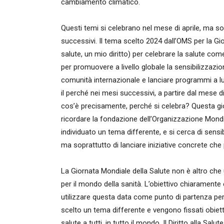
cambiamento climatico.
Questi temi si celebrano nel mese di aprile, ma s
successivi. Il tema scelto 2024 dall’OMS per la Gi
salute, un mio diritto) per celebrare la salute c
per promuovere a livello globale la sensibilizzazio
comunità internazionale e lanciare programmi a lu
il perché nei mesi successivi, a partire dal mese 
cos’è precisamente, perché si celebra? Questa gio
ricordare la fondazione dell’Organizzazione Mondia
individuato un tema differente, e si cerca di sens
ma soprattutto di lanciare iniziative concrete ch
La Giornata Mondiale della Salute non è altro ch
per il mondo della sanità. L’obiettivo chiaramente 
utilizzare questa data come punto di partenza per 
scelto un tema differente e vengono fissati obiettivi
salute a tutti, in tutto il mondo. Il Diritto alla Sa