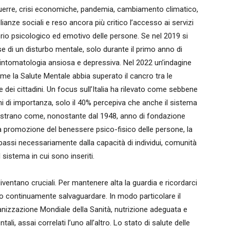
 guerre, crisi economiche, pandemia, cambiamento climatico,
lianze sociali e reso ancora più critico l’accesso ai servizi
brio psicologico ed emotivo delle persone. Se nel 2019 si
 di un disturbo mentale, solo durante il primo anno di
intomatologia ansiosa e depressiva. Nel 2022 un’indagine
me la Salute Mentale abbia superato il cancro tra le
e dei cittadini. Un focus sull’Italia ha rilevato come sebbene
ni di importanza, solo il 40% percepiva che anche il sistema
imostrano come, nonostante dal 1948, anno di fondazione
lla promozione del benessere psico-fisico delle persone, la
passi necessariamente dalla capacità di individui, comunità
 sistema in cui sono inseriti.
ventano cruciali. Per mantenere alta la guardia e ricordarci
mo continuamente salvaguardare. In modo particolare il
nizzazione Mondiale della Sanità, nutrizione adeguata e
li, assai correlati l’uno all’altro. Lo stato di salute delle