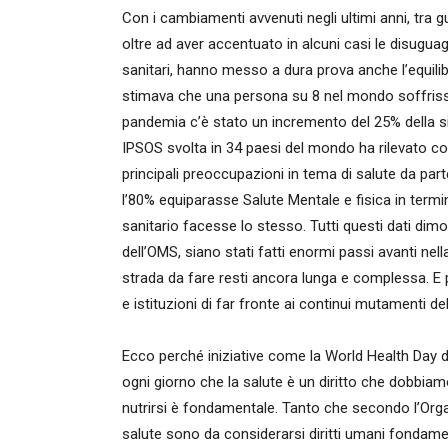
Con i cambiamenti avvenuti negli ultimi anni, tra
oltre ad aver accentuato in alcuni casi le disuguag
sanitari, hanno messo a dura prova anche l’equili
stimava che una persona su 8 nel mondo soffrisse
pandemia c’è stato un incremento del 25% della s
IPSOS svolta in 34 paesi del mondo ha rilevato co
principali preoccupazioni in tema di salute da part
l’80% equiparasse Salute Mentale e fisica in termi
sanitario facesse lo stesso. Tutti questi dati d
dell’OMS, siano stati fatti enormi passi avanti ne
strada da fare resti ancora lunga e complessa. E 
e istituzioni di far fronte ai continui mutamenti del
Ecco perché iniziative come la World Health Day di
ogni giorno che la salute è un diritto che dobbia
nutrirsi è fondamentale. Tanto che secondo l’Orga
salute sono da considerarsi diritti umani fondamenta