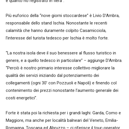
è quanto ho registrato in fiera”.
Più euforico della “nove giorni stoccardese” è Livio D’Ambra,
responsabile dello stand Ischia. Nonostante le recenti
calamità che hanno duramente colpito Casamicciola,
l’interesse del turista tedesco per Ischia è molto forte.
“La nostra isola deve il suo benessere al flusso turistico in
genere, e a quello tedesco in particolare” – aggiunge D’Ambra.
“Perciò è nostro primario interesse collettivo migliorare la
qualità dei servizi iniziando dal potenziamento dei
collegamenti (ogni 30’ con Pozzuoli e Napoli) e finendo col
contenimento dei prezzi nonostante l’aumento generale dei
costi energetici”.
Forte è stata poi la richiesta per i grandi laghi: Garda, Como e
Maggiore, ma anche per località balneari del Veneto, Emilia-
Romagna, Toscana ed Abruzzo – ci riferisce il tour-operator