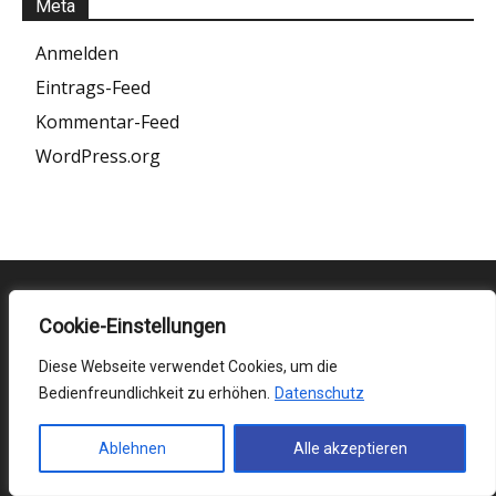
Meta
Anmelden
Eintrags-Feed
Kommentar-Feed
WordPress.org
Consiglio redazionale
Cookie-Einstellungen
Diese Webseite verwendet Cookies, um die
Che cos’è la tradizione viva e come nasce il
Bedienfreundlichkeit zu erhöhen.
Datenschutz
tradizionalismo
19. Juli 2026
Home
Ablehnen
Alle akzeptieren
Donne Chiesa Mondo dedicato a „Il diavolo in