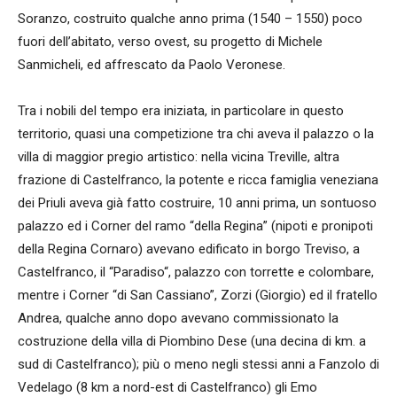
Soranzo, costruito qualche anno prima (1540 – 1550) poco
fuori dell’abitato, verso ovest, su progetto di Michele
Sanmicheli, ed affrescato da Paolo Veronese.
Tra i nobili del tempo era iniziata, in particolare in questo
territorio, quasi una competizione tra chi aveva il palazzo o la
villa di maggior pregio artistico: nella vicina Treville, altra
frazione di Castelfranco, la potente e ricca famiglia veneziana
dei Priuli aveva già fatto costruire, 10 anni prima, un sontuoso
palazzo ed i Corner del ramo “della Regina” (nipoti e pronipoti
della Regina Cornaro) avevano edificato in borgo Treviso, a
Castelfranco, il “Paradiso“, palazzo con torrette e colombare,
mentre i Corner “di San Cassiano”, Zorzi (Giorgio) ed il fratello
Andrea, qualche anno dopo avevano commissionato la
costruzione della villa di Piombino Dese (una decina di km. a
sud di Castelfranco); più o meno negli stessi anni a Fanzolo di
Vedelago (8 km a nord-est di Castelfranco) gli Emo