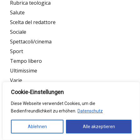
Rubrica teologica
Salute
Scelta del redattore
Sociale
Spettacoli/cinema
Sport
Tempo libero
Ultimissime
Varie
Viaggi/turismo
Cookie-Einstellungen
Vita e religione
Diese Webseite verwendet Cookies, um die
Bedienfreundlichkeit zu erhöhen.
Datenschutz
Meta
Ablehnen
Alle akzeptieren
Anmelden