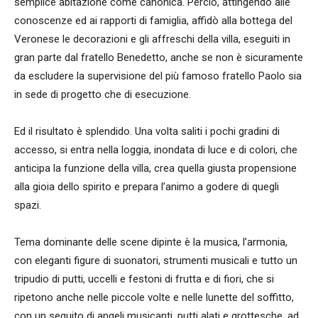
semplice abitazione come canonica. Perciò, attingendo alle
conoscenze ed ai rapporti di famiglia, affidò alla bottega del
Veronese le decorazioni e gli affreschi della villa, eseguiti in
gran parte dal fratello Benedetto, anche se non è sicuramente
da escludere la supervisione del più famoso fratello Paolo sia
in sede di progetto che di esecuzione.
Ed il risultato è splendido. Una volta saliti i pochi gradini di
accesso, si entra nella loggia, inondata di luce e di colori, che
anticipa la funzione della villa, crea quella giusta propensione
alla gioia dello spirito e prepara l’animo a godere di quegli
spazi.
Tema dominante delle scene dipinte è la musica, l’armonia,
con eleganti figure di suonatori, strumenti musicali e tutto un
tripudio di putti, uccelli e festoni di frutta e di fiori, che si
ripetono anche nelle piccole volte e nelle lunette del soffitto,
con un seguito di angeli musicanti, putti alati e grottesche, ad