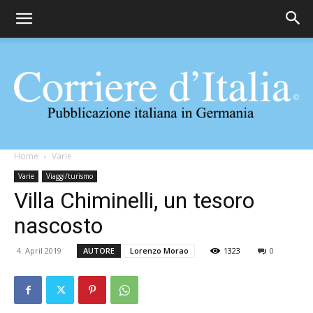
Corriere
Home
Varie
Varie
Viaggi/turismo
Villa Chiminelli, un tesoro
d'Italia
nascosto
4. April 2019
AUTORE
Lorenzo Morao
1323
0