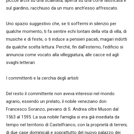
piccoli archi su una scalinata, aperta su una corte lastricata e
sul giardino, racchiuso da un muro anch’esso affrescato.
Uno spazio suggestivo che, se ti soffermi in silenzio per
qualche momento, ti fa sentire echi lontani della vita di villa, di
musiche e di feste, o ti induce a pensieri pacati, magari indotti
da qualche scelta lettura. Perché, fin dall’esterno, l’edificio si
annuncia come vocato alla villeggiatura, alle cacce ed agli
svaghi letterari.
I committenti e la cerchia degli artisti
Del resto il committente non aveva interessi nel mondo
agrario, essendo un prelato, il nobile veneziano don
Francesco Soranzo, pievano di S. Andrea oltre Muson dal
1563 al 1595. La sua nobile famiglia si era già insediata da
tempo nel territorio di Castelfranco, con la proprietà di terreni,
di due case dominicali e soprattutto del nuovo palazzo dei