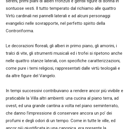
sereni, primi piani di alberi fronzuti e gentili figure di donna in
sontuose vesti. Il tutto temperato dal richiamo alle quattro
Virtù cardinali nei pannelli laterali e ad alcuni personaggi
evangelici nelle sovrapporte, nel perfetto spirito della
Controriforma.
Le decorazioni floreali, gli alberi in primo piano, gli amorini, i
tralci di vite, gli strumenti musicali ed i trofei si ripetono anche
nelle quattro stanze laterali, con specifiche caratterizzazioni,
come pure i temi religiosi, rappresentati dalle virtù teologali e
da altre figure del Vangelo.
In tempi successivi contribuivano a rendere ancor più vivibile e
praticabile la Villa altri ambienti: una cucina al piano terra, ad
ovest, ed una grande cantina a volta nel piano seminterrato,
che danno l’impressione di conservare ancora un po’ dei
profumi e degli odori di un tempo. Come in tutte le ville, ed
ancor più giustificata in una canonica, era presente la