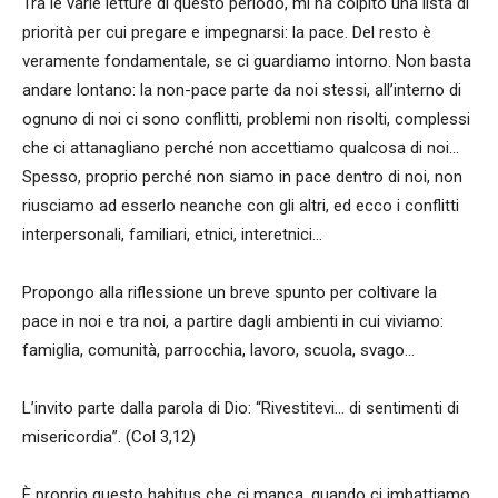
Tra le varie letture di questo periodo, mi ha colpito una lista di
priorità per cui pregare e impegnarsi: la pace. Del resto è
veramente fondamentale, se ci guardiamo intorno. Non basta
andare lontano: la non-pace parte da noi stessi, all’interno di
ognuno di noi ci sono conflitti, problemi non risolti, complessi
che ci attanagliano perché non accettiamo qualcosa di noi…
Spesso, proprio perché non siamo in pace dentro di noi, non
riusciamo ad esserlo neanche con gli altri, ed ecco i conflitti
interpersonali, familiari, etnici, interetnici…
Propongo alla riflessione un breve spunto per coltivare la
pace in noi e tra noi, a partire dagli ambienti in cui viviamo:
famiglia, comunità, parrocchia, lavoro, scuola, svago…
L’invito parte dalla parola di Dio: “Rivestitevi… di sentimenti di
misericordia”. (Col 3,12)
È proprio questo habitus che ci manca, quando ci imbattiamo