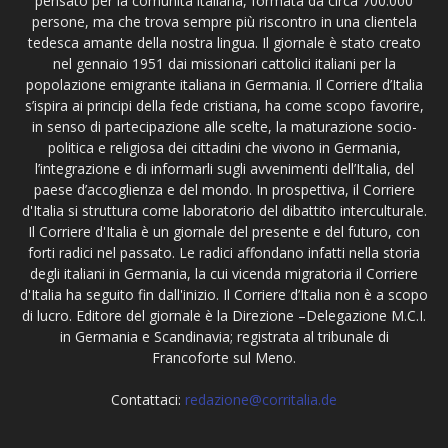
pensato per la comunità italiana, formata da circa 700.000
persone, ma che trova sempre più riscontro in una clientela
tedesca amante della nostra lingua. Il giornale è stato creato
nel gennaio 1951 dai missionari cattolici italiani per la
popolazione emigrante italiana in Germania. Il Corriere d’Italia
s’ispira ai principi della fede cristiana, ha come scopo favorire,
in senso di partecipazione alle scelte, la maturazione socio-
politica e religiosa dei cittadini che vivono in Germania,
l’integrazione e di informarli sugli avvenimenti dell’Italia, del
paese d’accoglienza e del mondo. In prospettiva, il Corriere
d'Italia si struttura come laboratorio del dibattito interculturale.
Il Corriere d'Italia è un giornale del presente e del futuro, con
forti radici nel passato. Le radici affondano infatti nella storia
degli italiani in Germania, la cui vicenda migratoria il Corriere
d'Italia ha seguito fin dall'inizio. Il Corriere d’Italia non è a scopo
di lucro. Editore del giornale è la Direzione –Delegazione M.C.I.
in Germania e Scandinavia; registrata al tribunale di
Francoforte sul Meno.
Contattaci:
redazione@corritalia.de