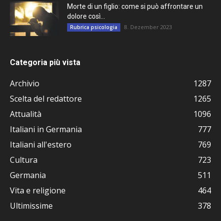
Morte di un figlio: come si può affrontare un
dolore così...
8. Dezember 2023
Rubrica psicologia
Categoria più vista
Archivio
1287
Scelta del redattore
1265
Attualità
1096
Italiani in Germania
777
Italiani all'estero
769
Cultura
723
Germania
511
Vita e religione
464
Ultimissime
378