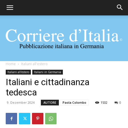
Corriere
Home
Italiani all'estero
Italiani all'estero
Italiani in Germania
Italiani e cittadinanza
d'Italia
tedesca
9. Dezember 2024
AUTORE
Paola Colombo
1532
0