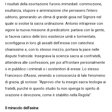
I risultati della esortazione furono immediati: commozione,
esultanza, stupore e ammirazione che pervasero l’intero
uditorio, generando un clima di grande gioia nel Signore nel
quale si svolse la sacra ordinazione. Antonio intraprese con
vigore la nuova missione di predicatore: parlava con la gente,
si faceva carico delle loro esistenze umili e tormentate,
sconfiggeva in loro gli assalti dell’eresia con catechesi
chiarissime e, con lo stesso mezzo, portava la pace nelle
dispute fratricide. Insegnava la scienza sacra ai confratelli,
attendeva alle confessioni, per poi affrontare personalmente
o in pubblico i criminali o i sostenitori di eresie. Lo stesso
Francesco d’Assisi, venendo a conoscenza di tale fenomeno
di grazia, gli scrisse: “Approvo che tu insegni sacra teologia ai
fratelli, purché in questo studio tu non spenga lo spirito di
orazione e devozione, come è stabilito nella Regola”.
Il miracolo dell’asina