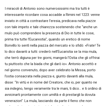
I miracoli di Antonio sono numerosissimi ma tra tutti è
interessante ricordare cosa accadde a Rimini nel 1223: venne
inviato in città a contrastare l’eresia, predicava nella piazze
con tale impeto e tale chiarezza sostenendo che “anche un
mulo può comprendere la presenza di Dio in tutte le cose,
prima tra tutte l’Eucarestia”, quando un eretico di nome
Bonvillo lo sentì nella piazza del mercato e lo sfidò: «Frate! Te
lo dico davanti a tutti: crederò nell’Eucaristia se la mia mula,
che terrò digiuna per tre giorni, mangerà l’Ostia che gli offrirai
tu piuttosto che la biada che gli darò io». Antonio accettò e
nel giorno convenuto, dopo aver celebrato la Messa, porto
l’ostia consacrata nella piazza e, giunto davanti alla mula,
disse: “In virtù e in nome del Creatore, che io, per quanto ne
sia indegno, tengo veramente tra le mani, ti dico… e ti ordino di
avvicinarti prontamente con umiltà e di prestargli la dovuta
venerazion”. La mula, lasciando da parte il fieno che non