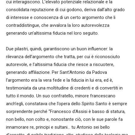
cui interagiscono. L’elevato potenziale relazionale e la
consolidata reputazione di cui godono, deriva dall’alto grado
di interesse e conoscenza di un certo argomento che li
contraddistingue, che avvalora la loro autorevolezza
generando un’altissima fiducia nel loro seguito.
Due pilastri, quindi, garantiscono un buon influencer: la
rilevanza dell’argomento che tratta, per cui è riconosciuto
autorevole, e l’altissima fiducia che riesce a riscuotere,
generando affiliazione. Per Sant’Antonio da Padova
l’argomento era la vera fede e la fiducia in lui era, ed è,
testimoniata da una moltitudine di credenti e di convertiti in
tutto il mondo. Un suo confratello, minore francescano
anch’egli, constatava che l’opera dello Spirito Santo è sempre
sorprendente perché “Francesco d’Assisi è basso di statura,
non bello, non colto e, nonostante ciò, con le sue parole fa
innamorare re, principi e sultani… tu Antonio sei bello
d’aspetto, di nobile tradizione, alto, studioso della teologia ma