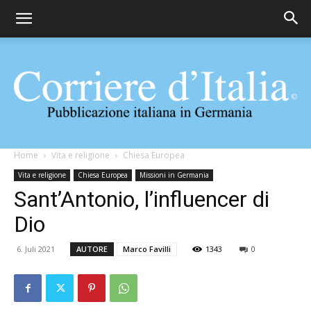
Corriere
Home
Vita e religione
Chiesa Europea
Vita e religione
Chiesa Europea
Missioni in Germania
Sant’Antonio, l’influencer di
d'Italia
Dio
6. Juli 2021
AUTORE
Marco Favilli
1343
0