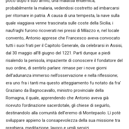
poco dopo il suo arrivo, una malattia endemica,
probabilmente la malaria, vedendosi costretto ad imbarcarsi
per ritornare in patria. A causa di una tempesta, la nave sulla
quale viaggiava venne trascinata sulle coste della Sicilia; i
naufraghi furono ricoverati nei pressi di Milazzo e, nel locale
convento, Antonio apprese che Francesco aveva convocato
tutti i suoi frati per il Capitolo Generale, da celebrarsi in Assisi,
dal 30 maggio all’8 giugno del 1221. Partì dunque a piedi
risalendo la penisola, impaziente di conoscere il fondatore del
suo ordine, di sentirlo parlare: rimase per i nove giorni
dell’adunanza immerso nell’osservazione e nella riflessione;
era uno fra i tanti ma questo atteggiamento fu notato da fra’
Graziano da Bagnocavallo, ministro provinciale della
Romagna, il quale, apprendendo che Antonio aveva già
ricevuto l’ordinazione sacerdotale, gli chiese di seguirlo,
destinandolo alla comunità dell’eremo di Montepaolo. Lì potè
sviluppare appieno la consapevolezza della sua missione tra
preghiera, meditazione, lavoro e umili servizi.