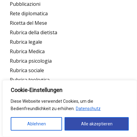
Pubblicazioni
Rete diplomatica
Ricetta del Mese
Rubrica della dietista
Rubrica legale
Rubrica Medica
Rubrica psicologia
Rubrica sociale
Rubrica teologica
Salute
Cookie-Einstellungen
Scelta del redattore
Diese Webseite verwendet Cookies, um die
Sociale
Bedienfreundlichkeit zu erhöhen.
Datenschutz
Spettacoli/cinema
Ablehnen
Alle akzeptieren
Sport
Tempo libero