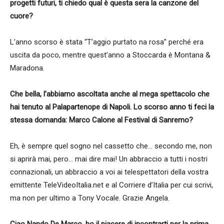
progetti futuri, ti chiedo qual è questa sera la canzone del
cuore?
L’anno scorso è stata “T’aggio purtato na rosa” perché era
uscita da poco, mentre quest’anno a Stoccarda è Montana &
Maradona.
Che bella, l’abbiamo ascoltata anche al mega spettacolo che
hai tenuto al Palapartenope di Napoli. Lo scorso anno ti feci la
stessa domanda: Marco Calone al Festival di Sanremo?
Eh, è sempre quel sogno nel cassetto che… secondo me, non
si aprirà mai, pero… mai dire mai! Un abbraccio a tutti i nostri
connazionali, un abbraccio a voi ai telespettatori della vostra
emittente TeleVideoItalia.net e al Corriere d’Italia per cui scrivi,
ma non per ultimo a Tony Vocale. Grazie Angela.
Ciao Nando De Marco, ho il piacere di incontrarti per la prima