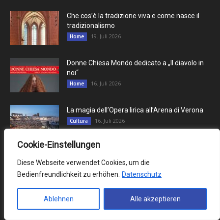
Che cos’è la tradizione viva e come nasce il
tradizionalismo
19. Juli 2026
Home
Donne Chiesa Mondo dedicato a „Il diavolo in
noi“
16. Juli 2026
Home
La magia dell’Opera lirica all’Arena di Verona
16. Juli 2026
Cultura
Cookie-Einstellungen
Diese Webseite verwendet Cookies, um die
Contributi più letti
Bedienfreundlichkeit zu erhöhen.
Datenschutz
PRENOT@MI – Il nuovo portale per le
prenotazioni al Consolato
Ablehnen
Alle akzeptieren
21. Juli 2022
Italiani all'estero