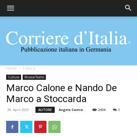
Corriere
Home
Cultura
Cultura
Musica/Teatro
Marco Calone e Nando De
d'Italia
Marco a Stoccarda
28. April 2023
AUTORE
Angela Saieva
2434
0