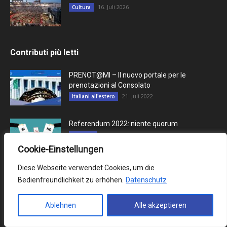
16. Juli 2026
Cultura
Contributi più letti
PRENOT@MI – Il nuovo portale per le
prenotazioni al Consolato
21. Juli 2022
Italiani all'estero
Referendum 2022: niente quorum
13. Juni 2022
Attualità
Cookie-Einstellungen
Diese Webseite verwendet Cookies, um die
Morte di un figlio: come si può affrontare un
Bedienfreundlichkeit zu erhöhen.
Datenschutz
dolore così...
8. Dezember 2023
Rubrica psicologia
Ablehnen
Alle akzeptieren