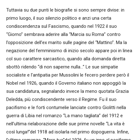
Tuttavia su due punti le biografie si sono sempre divise: in
primo luogo, il suo silenzio politico e anzi una certa
condiscendenza sul Fascismo, quando nel 1922 il suo
“Giorno” sembrava aderire alla “Marcia su Roma” contro
l’opposizione dell’ex marito sulle pagine del “Mattino”. Ma la
negazione del femminismo di inizio secolo appare poi in linea
col suo carattere sarcastico, quando alla domanda diretta
sbottò ridendo “di non saperne nulla…” Le sue simpatie
socialiste e l’antipatia per Mussolini le fecero perdere però il
Nobel nel 1926, quando il Governo italiano non appoggiò la
sua candidatura, segnalando invece la meno quotata Grazia
Deledda, più condiscendente verso il Regime. Fu il suo
pacifismo e le forti contumelie lanciate contro Giolitti nella
guerra di Libia nel romanzo “La mano tagliata” del 1912 e
nell’ultima rielaborazione delle sue prime novelle “La vita è
così lunga!”del 1918 ad isolarla nel primo dopoguerra. Infine,
l’ultimo romanzo, “Mors tua”del 1926, fu un inno al pacifismo