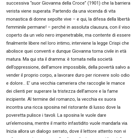
successiva “suor Giovanna della Croce” (1901) che la barriera
verista viene superata. Partendo da una vicenda di vita
monastica di donne sepolte vive – e qui, la difesa della libertà
femminile permane! – perché in assoluta clausura, con il viso
coperto da un velo nero impenetrabile, ma contente di essere
finalmente libere nel loro intimo; interviene la legge Crispi che
abolisce quei conventi e dunque Giovanna torna civile in età
matura. Ma qui sta il dramma: è tornata nella società
dell’oppressione, dell’amore impossibile, della povertà salvo a
vender il proprio corpo, a lavorare duro per ricevere solo odio
e dolore… E’ una vecchia cameriera che raccoglie le mance
dei clienti per superare la tristezza dell’amore e la fame
incipiente. Al termine del romanzo, la vecchia ex suora
incontra una ricca sposina nel ristorante di lusso dove la
poveretta pulisce i tavoli. La sposina le vuole dare
un’elemosina, mentre il marito infastidito vuole mandarla via.
Inizia allora un dialogo serrato, dove il lettore attento non vi