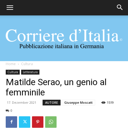
Corriere
Home
Cultura
Cultura
Letteratura
Matilde Serao, un genio al
d'Italia
femminile
17. Dezember 2021
AUTORE
Giuseppe Moscatt
1519
0