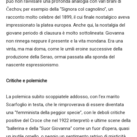
può non ravvisare una profonda analogia con vari brani di
Čechov, per esempio della “Signora col cagnolino”, un
racconto molto celebre del 1899, il cui finale nostalgico aveva
impressionato la platea europea. Anche qui, la nostalgia del
giovane periodo di clausura è molto sottolineata: Giovanna
non rinnega neppure il presente e la vita mondana. Era una
vinta, ma mai doma, come le umili eroine successive della
produzione della Serao, ormai passata alla sponda del
nascente espressionismo.
Critiche e polemiche
La polemica subito scoppiatele addosso, con l’ex marito
Scarfoglio in testa, che le rimproverava di essere diventata
una “femminista della peggior specie”, con le deboli critiche
positive del Croce che nel 1922 interpretò e ultime scene della
“ballerina e della “Suor Giovanna“ come un fuor d’opera, quasi
un inutile orpello, o peggio un sentimento retrivo di misticità