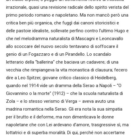
irrazionale, quasi una revisione radicale dello spirito verista del
primo periodo romano e napoletano. Ma non mancò però una
critica ben più organica, che fuggì dai canoni storicistici e
delle pastoie idealiste, sollevate perfino contro l’ultimo Hugo e
che nel melodramma naturalista di Mascagni e Leoncavallo
allo scoccare del nuovo secolo tentavano di soffocare il
genio di un Fogazzaro e di un Pirandello. Lo scandalo
letterario della “ballerina“ che baciava un cadavere; di una
vecchia che rimpiangeva la vita monastica di clausura; fecero
dire a Leo Spitzer, giovane critico classico di Heidelberg,
quando nel 1914 vide un dramma della Serao a Napoli – “O
Giovannino o la morte” (1912) – che la scuola naturalista di
Zola – e lo stesso verismo di Verga – aveva avuto una
madrina romantica nella Serao. Gli era nota la sua simpatia
per il brutto e il deforme, ma non dimenticava le donne
napoletane che con Lei ardevano d’amore, trasgressive sì, ma
lottatrici e di superba moralità. Di qui, perché non accertarne