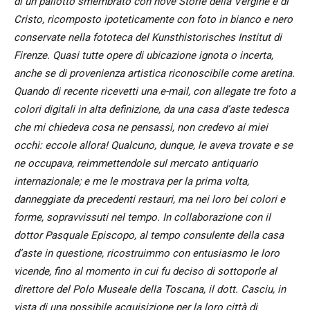
di un paliotto smembrato con nove Storie della Vergine e di
Cristo, ricomposto ipoteticamente con foto in bianco e nero
conservate nella fototeca del Kunsthistorisches Institut di
Firenze. Quasi tutte opere di ubicazione ignota o incerta,
anche se di provenienza artistica riconoscibile come aretina.
Quando di recente ricevetti una e-mail, con allegate tre foto a
colori digitali in alta definizione, da una casa d’aste tedesca
che mi chiedeva cosa ne pensassi, non credevo ai miei
occhi: eccole allora! Qualcuno, dunque, le aveva trovate e se
ne occupava, reimmettendole sul mercato antiquario
internazionale; e me le mostrava per la prima volta,
danneggiate da precedenti restauri, ma nei loro bei colori e
forme, sopravvissuti nel tempo. In collaborazione con il
dottor Pasquale Episcopo, al tempo consulente della casa
d’aste in questione, ricostruimmo con entusiasmo le loro
vicende, fino al momento in cui fu deciso di sottoporle al
direttore del Polo Museale della Toscana, il dott. Casciu, in
vista di una possibile acquisizione per la loro città di