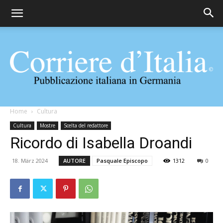
Corriere
Home
Cultura
Cultura
Mostre
Scelta del redattore
Ricordo di Isabella Droandi
d'Italia
18. März 2024
AUTORE
Pasquale Episcopo
1312
0