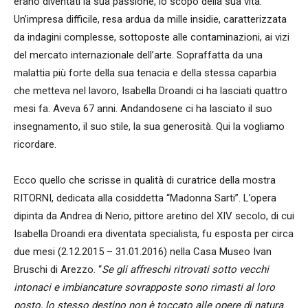
erano diventati la sua passione, lo scopo della sua vita.
Un’impresa difficile, resa ardua da mille insidie, caratterizzata
da indagini complesse, sottoposte alle contaminazioni, ai vizi
del mercato internazionale dell’arte. Sopraffatta da una
malattia più forte della sua tenacia e della stessa caparbia
che metteva nel lavoro, Isabella Droandi ci ha lasciati quattro
mesi fa. Aveva 67 anni. Andandosene ci ha lasciato il suo
insegnamento, il suo stile, la sua generosità. Qui la vogliamo
ricordare.
Ecco quello che scrisse in qualità di curatrice della mostra
RITORNI, dedicata alla cosiddetta “Madonna Sarti”. L’opera
dipinta da Andrea di Nerio, pittore aretino del XIV secolo, di cui
Isabella Droandi era diventata specialista, fu esposta per circa
due mesi (2.12.2015 – 31.01.2016) nella Casa Museo Ivan
Bruschi di Arezzo. “
Se gli affreschi ritrovati sotto vecchi
intonaci e imbiancature sovrapposte sono rimasti al loro
posto, lo stesso destino non è toccato alle opere di natura