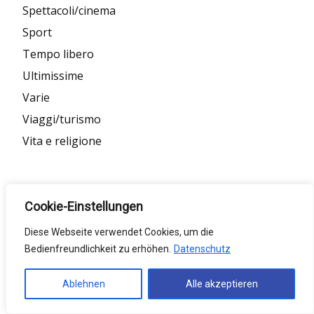
Spettacoli/cinema
Sport
Tempo libero
Ultimissime
Varie
Viaggi/turismo
Vita e religione
Meta
Cookie-Einstellungen
Anmelden
Diese Webseite verwendet Cookies, um die
Bedienfreundlichkeit zu erhöhen.
Datenschutz
Eintrags-Feed
Kommentar-Feed
Ablehnen
Alle akzeptieren
WordPress.org