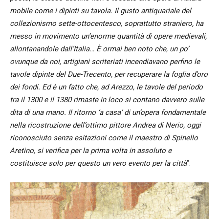
mobile come i dipinti su tavola. Il gusto antiquariale del
collezionismo sette-ottocentesco, soprattutto straniero, ha
messo in movimento un’enorme quantità di opere medievali,
allontanandole dall’Italia… È ormai ben noto che, un po’
ovunque da noi, artigiani scriteriati incendiavano perfino le
tavole dipinte del Due-Trecento, per recuperare la foglia d’oro
dei fondi. Ed è un fatto che, ad Arezzo, le tavole del periodo
tra il 1300 e il 1380 rimaste in loco si contano davvero sulle
dita di una mano. Il ritorno ‘a casa’ di un’opera fondamentale
nella ricostruzione dell’ottimo pittore Andrea di Nerio, oggi
riconosciuto senza esitazioni come il maestro di Spinello
Aretino, si verifica per la prima volta in assoluto e
costituisce solo per questo un vero evento per la città
”.