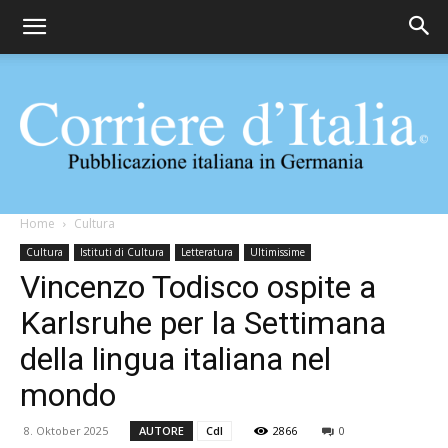
Corriere
Home
Cultura
Cultura
Istituti di Cultura
Letteratura
Ultimissime
Vincenzo Todisco ospite a
d'Italia
Karlsruhe per la Settimana
della lingua italiana nel
mondo
8. Oktober 2025
AUTORE
CdI
2866
0