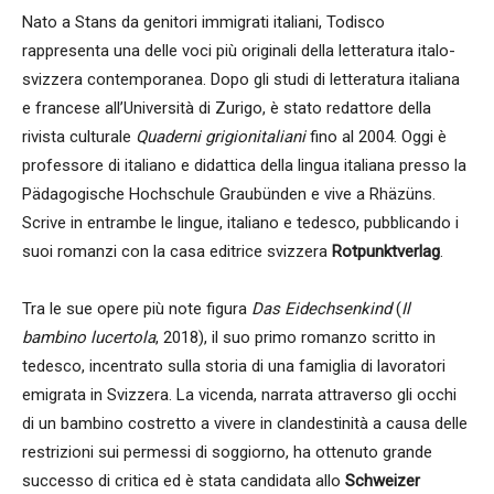
Nato a Stans da genitori immigrati italiani, Todisco
rappresenta una delle voci più originali della letteratura italo-
svizzera contemporanea. Dopo gli studi di letteratura italiana
e francese all’Università di Zurigo, è stato redattore della
rivista culturale
Quaderni grigionitaliani
fino al 2004. Oggi è
professore di italiano e didattica della lingua italiana presso la
Pädagogische Hochschule Graubünden e vive a Rhäzüns.
Scrive in entrambe le lingue, italiano e tedesco, pubblicando i
suoi romanzi con la casa editrice svizzera
Rotpunktverlag
.
Tra le sue opere più note figura
Das Eidechsenkind
(
Il
bambino lucertola
, 2018), il suo primo romanzo scritto in
tedesco, incentrato sulla storia di una famiglia di lavoratori
emigrata in Svizzera. La vicenda, narrata attraverso gli occhi
di un bambino costretto a vivere in clandestinità a causa delle
restrizioni sui permessi di soggiorno, ha ottenuto grande
successo di critica ed è stata candidata allo
Schweizer