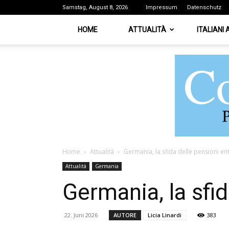
Samstag, August 8, 2026
Impressum
Datenschutz
HOME
ATTUALITÀ
ITALIANI
Home
Attualità
Germania, la sfida delle pensioni ent
Attualità
Germania
Germania, la sfid
22. Juni 2026
AUTORE
Licia Linardi
383