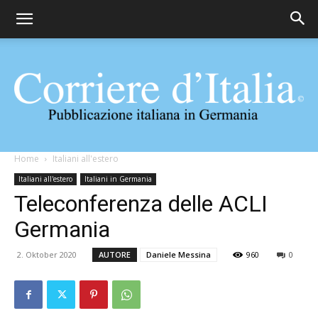
Corriere
Home
Italiani all'estero
Italiani all'estero
Italiani in Germania
Teleconferenza delle ACLI
d'Italia
Germania
2. Oktober 2020
AUTORE
Daniele Messina
960
0