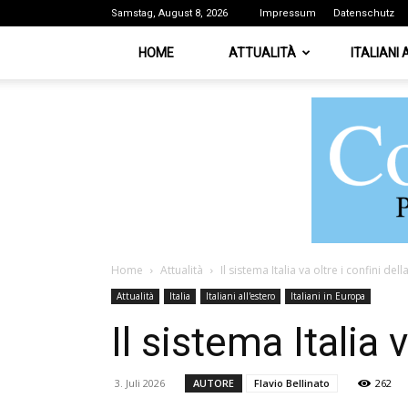
Samstag, August 8, 2026
Impressum
Datenschutz
HOME
ATTUALITÀ
ITALIANI
Home
Attualità
Il sistema Italia va oltre i confini de
Attualità
Italia
Italiani all'estero
Italiani in Europa
Il sistema Italia 
3. Juli 2026
AUTORE
Flavio Bellinato
262