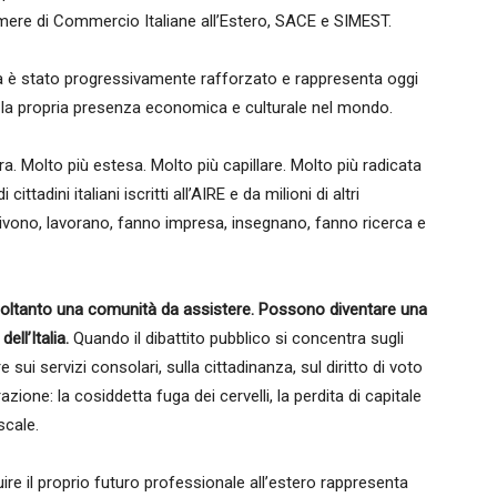
le Camere di Commercio Italiane all’Estero, SACE e SIMEST.
ltà è stato progressivamente rafforzato e rappresenta oggi
ne la propria presenza economica e culturale nel mondo.
ra. Molto più estesa. Molto più capillare. Molto più radicata
ittadini italiani iscritti all’AIRE e da milioni di altri
vivono, lavorano, fanno impresa, insegnano, fanno ricerca e
no soltanto una comunità da assistere. Possono diventare una
ell’Italia.
Quando il dibattito pubblico si concentra sugli
sui servizi consolari, sulla cittadinanza, sul diritto di voto
azione: la cosiddetta fuga dei cervelli, la perdita di capitale
scale.
ire il proprio futuro professionale all’estero rappresenta