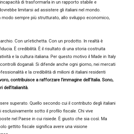
l’incapacità di trasformarla in un rapporto stabile e
ovrebbe limitarsi ad assistere gli italiani nel mondo.
 in modo sempre più strutturato, allo sviluppo economico,
archio. Con un’etichetta. Con un prodotto. In realtà è
cia. È credibilità. È il risultato di una storia costruita
eatività e la cultura italiana. Per questo motivo il Made in Italy
 controlli doganali. Si difende anche ogni giorno, nei mercati
sionalità e la credibilità di milioni di italiani residenti
oro, contribuisce a rafforzare l’immagine dell’Italia. Sono,
ell’italianità.
ere superato. Quello secondo cui il contributo degli italiani
 esclusivamente sotto il profilo fiscale. Chi vive
ste nel Paese in cui risiede. È giusto che sia così. Ma
olo gettito fiscale significa avere una visione