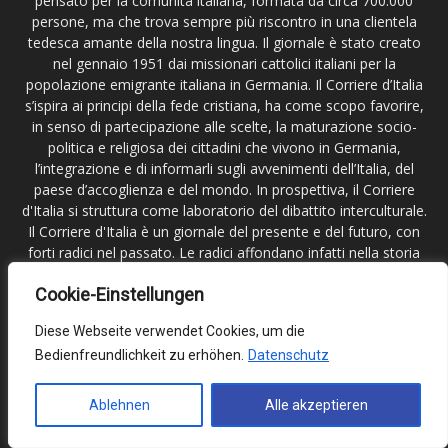
pensato per la comunità italiana, formata da circa 700.000
persone, ma che trova sempre più riscontro in una clientela
tedesca amante della nostra lingua. Il giornale è stato creato
nel gennaio 1951 dai missionari cattolici italiani per la
popolazione emigrante italiana in Germania. Il Corriere d’Italia
s’ispira ai principi della fede cristiana, ha come scopo favorire,
in senso di partecipazione alle scelte, la maturazione socio-
politica e religiosa dei cittadini che vivono in Germania,
l’integrazione e di informarli sugli avvenimenti dell’Italia, del
paese d’accoglienza e del mondo. In prospettiva, il Corriere
d'Italia si struttura come laboratorio del dibattito interculturale.
Il Corriere d'Italia è un giornale del presente e del futuro, con
forti radici nel passato. Le radici affondano infatti nella storia
degli italiani in Germania, la cui vicenda migratoria il Corriere
Cookie-Einstellungen
d'Italia ha seguito fin dall'inizio. Il Corriere d’Italia non è a scopo
di lucro. Editore del giornale è la Direzione –Delegazione M.C.I.
Diese Webseite verwendet Cookies, um die
in Germania e Scandinavia; registrata al tribunale di
Bedienfreundlichkeit zu erhöhen.
Datenschutz
Francoforte sul Meno.
Contattaci:
redazione@corritalia.de
Ablehnen
Alle akzeptieren