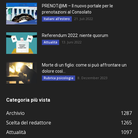
PRENOT@MI – Il nuovo portale per le
prenotazioni al Consolato
21. Juli 2022
Italiani all'estero
Referendum 2022: niente quorum
13. Juni 2022
Attualità
Morte di un figlio: come si può affrontare un
dolore così...
8. Dezember 2023
Rubrica psicologia
Categoria più vista
Archivio
1287
Scelta del redattore
1265
Attualità
1097