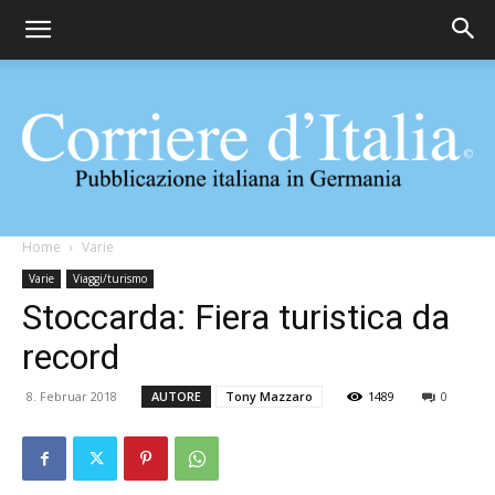
Corriere
Home
Varie
Varie
Viaggi/turismo
Stoccarda: Fiera turistica da
d'Italia
record
8. Februar 2018
AUTORE
Tony Mazzaro
1489
0