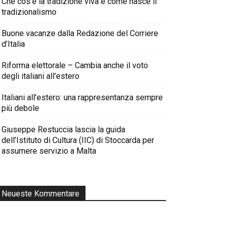
Che cos’è la tradizione viva e come nasce il
tradizionalismo
Buone vacanze dalla Redazione del Corriere
d’Italia
Riforma elettorale – Cambia anche il voto
degli italiani all’estero
Italiani all’estero: una rappresentanza sempre
più debole
Giuseppe Restuccia lascia la guida
dell’Istituto di Cultura (IIC) di Stoccarda per
assumere servizio a Malta
Neueste Kommentare