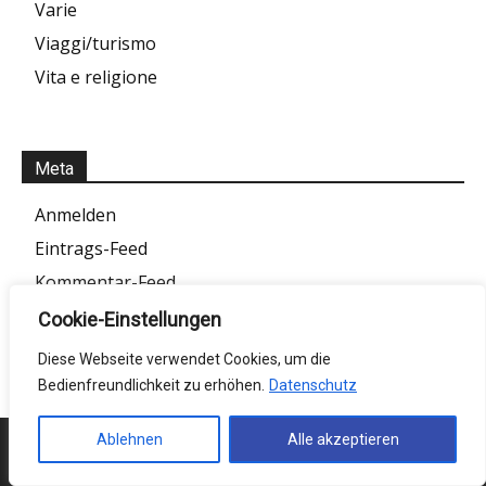
Varie
Viaggi/turismo
Vita e religione
Meta
Anmelden
Eintrags-Feed
Kommentar-Feed
WordPress.org
Cookie-Einstellungen
Diese Webseite verwendet Cookies, um die
Bedienfreundlichkeit zu erhöhen.
Datenschutz
Ablehnen
Alle akzeptieren
Consiglio redazionale