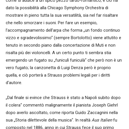
come si addice a un tipico pezzo tardo-romantico, e ciò ha
dato la possibilità alla Chicago Symphony Orchestra di
mostrare in pieno tutta la sua versatilità, sia nel far risaltare
che nello smorzare i suoni. Per fare un esempio,
l’accompagnamento dell’arpa che forma „un fondo continuo
vizzo e sgradevolissimo“ (sempre Bortolotto) viene attutito e
tenuto in secondo piano dalla concertazione di Muti e non
risalta più dei violoncelli. A un certo punto ti sembra stia
emergendo un fugato su „funiculì funiculà“ che però non è un
vero fugato; la canzonetta di Luigi Denza però è proprio
quella, e ciò porterà a Strauss problemi legali per i diritti
d’autore.
„Dal finale si evince che Strauss è stato a Napoli subito dopo
il colera“ commentò malignamente il pianista Joseph Giehrl
dopo averlo ascoltato, come riporta Guido Zaccagnini nella
sua „Storia dilettevole della musica“. In realtà
Aus Italien
fu
composto nel 1886, anno in cui Strauss fece il suo primo