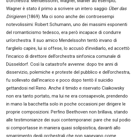
d’orchestra: Mendelssohn, Wagner, Mahler ad esempio;
Wagner è stato il primo a scrivere un intero saggio
Über das
Dirigieren
(1869). Ma ci sono anche dei controesempi
notevolissimi: Robert Schumann, uno dei massimi esponenti
del romanticismo tedesco, era però incapace di condurre
un’orchestra. Il suo amico Mendelssohn tentò invano di
farglielo capire, lui si offese, lo accusò d’invidiarlo, ed accettò
l’incarico di direttore dell’orchestra sinfonica comunale di
Düsseldorf. Così la catastrofe avvenne: dopo tre anni di
disservizio, polemiche e proteste del pubblico e dell’orchestra,
fu sollevato dall’incarico e poco dopo tentò il suicidio
gettandosi nel Reno. Anche il timido e riservato Ciaikowsky
non era tanto portato, ma lui ne era consapevole, prendendo
in mano la bacchetta solo in poche occasioni per dirigere le
proprie composizioni. Perfino Beethoven non brillava, stando
alle testimonianze dei suoi contemporanei: pare che sul podio
si comportasse in maniera quasi solipsistica, davanti allo
smarrimento degli orchestrali che non sapevano come