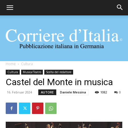
Corriere
Home
Cultura
Cultura
Musica/Teatro
Scelta del redattore
Castel del Monte in musica
d'Italia
16. Februar 2024
AUTORE
Daniele Messina
1082
0