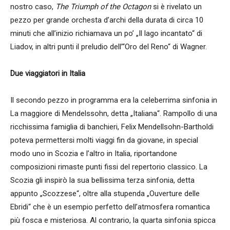
nostro caso,
The Triumph of the Octagon
si è rivelato un
pezzo per grande orchesta d’archi della durata di circa 10
minuti che all’inizio richiamava un po’ „Il lago incantato“ di
Liadov, in altri punti il preludio dell’“Oro del Reno“ di Wagner.
Due viaggiatori in Italia
Il secondo pezzo in programma era la celeberrima sinfonia in
La maggiore di Mendelssohn, detta „Italiana“. Rampollo di una
ricchissima famiglia di banchieri, Felix Mendellsohn-Bartholdi
poteva permettersi molti viaggi fin da giovane, in special
modo uno in Scozia e l’altro in Italia, riportandone
composizioni rimaste punti fissi del repertorio classico. La
Scozia gli inspirò la sua bellissima terza sinfonia, detta
appunto „Scozzese“, oltre alla stupenda „Ouverture delle
Ebridi“ che è un esempio perfetto dell’atmosfera romantica
più fosca e misteriosa. Al contrario, la quarta sinfonia spicca