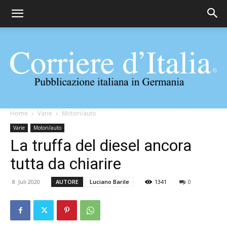
Corriere
Home
Varie
Motori/auto
Varie
Motori/auto
La truffa del diesel ancora
d'Italia
tutta da chiarire
8. Juli 2020
AUTORE
Luciano Barile
1341
0