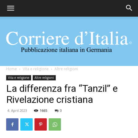
Corriere
Home
Vita e religione
Altre religioni
Vita e religione
Altre religioni
La differenza fra “Tanzil” e
d'Italia
Rivelazione cristiana
4. April 2023
1665
0