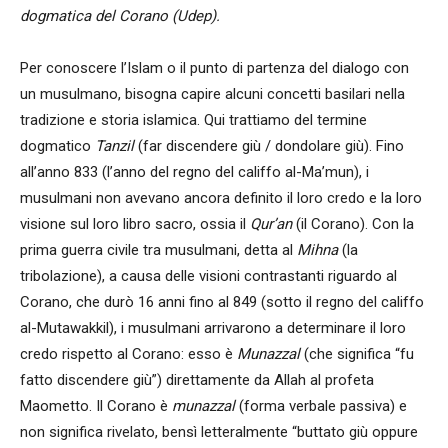
dogmatica del Corano (Udep).
Per conoscere l’Islam o il punto di partenza del dialogo con
un musulmano, bisogna capire alcuni concetti basilari nella
tradizione e storia islamica. Qui trattiamo del termine
dogmatico
Tanzil
(far discendere giù / dondolare giù). Fino
all’anno 833 (l’anno del regno del califfo al-Ma’mun), i
musulmani non avevano ancora definito il loro credo e la loro
visione sul loro libro sacro, ossia il
Qur’an
(il Corano). Con la
prima guerra civile tra musulmani, detta al
Mihna
(la
tribolazione), a causa delle visioni contrastanti riguardo al
Corano, che durò 16 anni fino al 849 (sotto il regno del califfo
al-Mutawakkil), i musulmani arrivarono a determinare il loro
credo rispetto al Corano: esso è
Munazzal
(che significa “fu
fatto discendere giù”) direttamente da Allah al profeta
Maometto. Il Corano è
munazzal
(forma verbale passiva) e
non significa rivelato, bensì letteralmente “buttato giù oppure