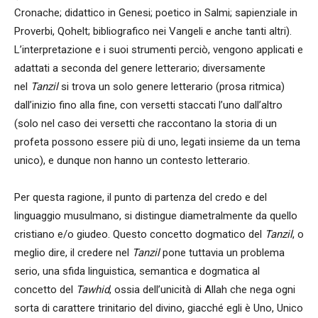
Cronache; didattico in Genesi; poetico in Salmi; sapienziale in
Proverbi, Qohelt; bibliografico nei Vangeli e anche tanti altri).
L’interpretazione e i suoi strumenti perciò, vengono applicati e
adattati a seconda del genere letterario; diversamente
nel
Tanzil
si trova un solo genere letterario (prosa ritmica)
dall’inizio fino alla fine, con versetti staccati l’uno dall’altro
(solo nel caso dei versetti che raccontano la storia di un
profeta possono essere più di uno, legati insieme da un tema
unico), e dunque non hanno un contesto letterario.
Per questa ragione, il punto di partenza del credo e del
linguaggio musulmano, si distingue diametralmente da quello
cristiano e/o giudeo. Questo concetto dogmatico del
Tanzil
, o
meglio dire, il credere nel
Tanzil
pone tuttavia un problema
serio, una sfida linguistica, semantica e dogmatica al
concetto del
Tawhid
, ossia dell’unicità di Allah che nega ogni
sorta di carattere trinitario del divino, giacché egli è Uno, Unico