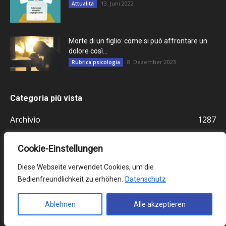
13. Juni 2022
Attualità
Morte di un figlio: come si può affrontare un
dolore così...
8. Dezember 2023
Rubrica psicologia
Categoria più vista
Archivio
1287
Scelta del redattore
1265
Cookie-Einstellungen
Attualità
1097
Italiani in Germania
778
Diese Webseite verwendet Cookies, um die
Bedienfreundlichkeit zu erhöhen.
Datenschutz
Italiani all'estero
770
Cultura
724
Ablehnen
Alle akzeptieren
Germania
512