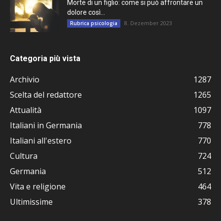
Morte di un figlio: come si può affrontare un
dolore così...
8. Dezember 2023
Rubrica psicologia
Categoria più vista
Archivio
1287
Scelta del redattore
1265
Attualità
1097
Italiani in Germania
778
Italiani all'estero
770
Cultura
724
Germania
512
Vita e religione
464
Ultimissime
378