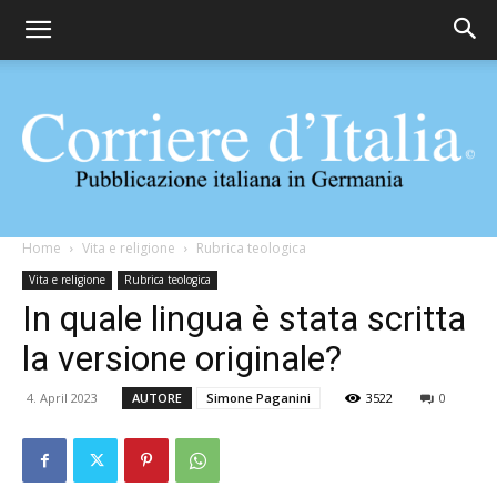
Corriere
Home
Vita e religione
Rubrica teologica
Vita e religione
Rubrica teologica
In quale lingua è stata scritta
d'Italia
la versione originale?
4. April 2023
AUTORE
Simone Paganini
3522
0