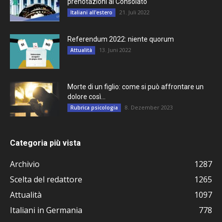
prenotazioni al Consolato
21. Juli 2022
Italiani all'estero
Referendum 2022: niente quorum
13. Juni 2022
Attualità
Morte di un figlio: come si può affrontare un
dolore così...
8. Dezember 2023
Rubrica psicologia
Categoria più vista
Archivio
1287
Scelta del redattore
1265
Attualità
1097
Italiani in Germania
778