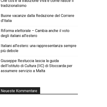
Che cos’è la tradizione viva e come nasce il
tradizionalismo
Buone vacanze dalla Redazione del Corriere
d’Italia
Riforma elettorale – Cambia anche il voto
degli italiani all’estero
Italiani all’estero: una rappresentanza sempre
più debole
Giuseppe Restuccia lascia la guida
dell’Istituto di Cultura (IIC) di Stoccarda per
assumere servizio a Malta
Neueste Kommentare