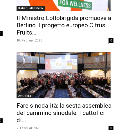
Italiani all'estero
Il Ministro Lollobrigida promuove a
Berlino il progetto europeo Citrus
Fruits...
0
10. Februar 2026
0
Attualità
Fare sinodalità: la sesta assemblea
del cammino sinodale. I cattolici
di...
0
7. Februar 2026
0