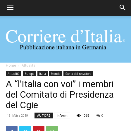
Corriere
Home
Attualità
Attualità
Europa
Italia
Mondo
Scelta del redattore
A “l’Italia con voi” i membri
d'Italia
del Comitato di Presidenza
del Cgie
18. März 2019
AUTORE
Inform
1065
0