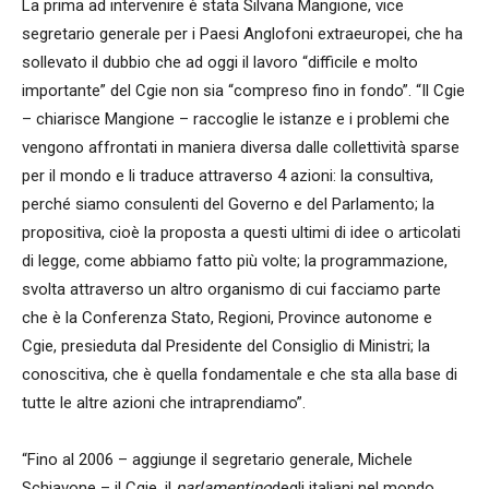
La prima ad intervenire è stata Silvana Mangione, vice
segretario generale per i Paesi Anglofoni extraeuropei, che ha
sollevato il dubbio che ad oggi il lavoro “difficile e molto
importante” del Cgie non sia “compreso fino in fondo”. “Il Cgie
– chiarisce Mangione – raccoglie le istanze e i problemi che
vengono affrontati in maniera diversa dalle collettività sparse
per il mondo e li traduce attraverso 4 azioni: la consultiva,
perché siamo consulenti del Governo e del Parlamento; la
propositiva, cioè la proposta a questi ultimi di idee o articolati
di legge, come abbiamo fatto più volte; la programmazione,
svolta attraverso un altro organismo di cui facciamo parte
che è la Conferenza Stato, Regioni, Province autonome e
Cgie, presieduta dal Presidente del Consiglio di Ministri; la
conoscitiva, che è quella fondamentale e che sta alla base di
tutte le altre azioni che intraprendiamo”.
“Fino al 2006 – aggiunge il segretario generale, Michele
Schiavone – il Cgie, il
parlamentino
degli italiani nel mondo,