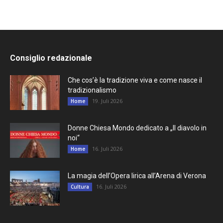
Consiglio redazionale
Che cos’è la tradizione viva e come nasce il
tradizionalismo
19. Juli 2026
Home
Donne Chiesa Mondo dedicato a „Il diavolo in
noi“
16. Juli 2026
Home
La magia dell’Opera lirica all’Arena di Verona
16. Juli 2026
Cultura