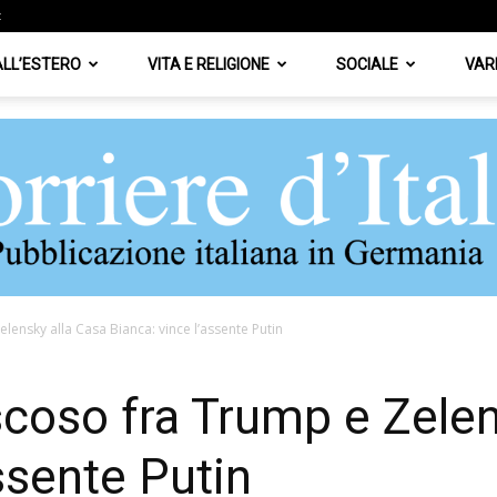
z
 ALL’ESTERO
VITA E RELIGIONE
SOCIALE
VAR
lensky alla Casa Bianca: vince l’assente Putin
Corriere
scoso fra Trump e Zelen
ssente Putin