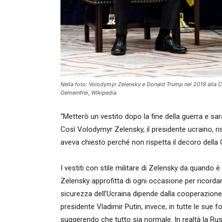
Nella foto: Volodymyr Zelensky e Donald Trump nel 2019 alla
Gemeinfrei, Wikipedia
“Metterò un vestito dopo la fine della guerra e sa
Così Volodymyr Zelensky, il presidente ucraino, r
aveva chiesto perché non rispetta il decoro della 
I vestiti con stile militare di Zelensky da quando è 
Zelensky approfitta di ogni occasione per ricorda
sicurezza dell’Ucraina dipende dalla cooperazione e la
presidente Vladimir Putin, invece, in tutte le sue f
suggerendo che tutto sia normale. In realtà la Russ