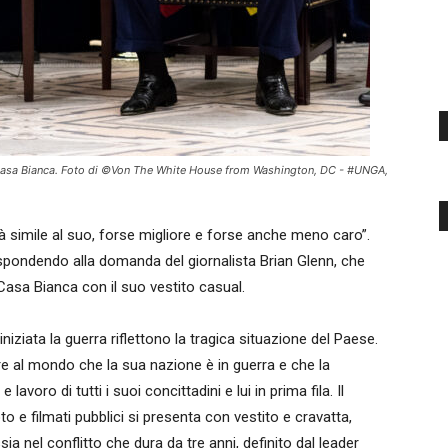
 Casa Bianca. Foto di ©Von The White House from Washington, DC - #UNGA,
rà simile al suo, forse migliore e forse anche meno caro”.
ispondendo alla domanda del giornalista Brian Glenn, che
Casa Bianca con il suo vestito casual.
iniziata la guerra riflettono la tragica situazione del Paese.
re al mondo che la sua nazione è in guerra e che la
voro di tutti i suoi concittadini e lui in prima fila. Il
oto e filmati pubblici si presenta con vestito e cravatta,
ia nel conflitto che dura da tre anni, definito dal leader