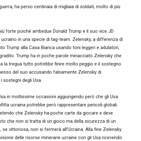
rra, ha perso centinaia di migliaia di soldati, molto di più
 più forte poiché ambedue Donald Trump e il suo vice JD
craino in una specie di tag-team. Zelensky, a differenza di
ato Trump alla Casa Bianca usando toni leggeri e adulatori,
o gradito. Trump ha in poche parole minacciato Zelensky che
ta la tregua tutto potrebbe finire molto peggio e il sostegno
i messo del suo accusando falsamente Zelensky di
i sostegni degli Usa.
 Usa in moltissime occasioni aggiungendo però che gli Usa
itta ucraina potrebbe però rappresentare pericoli globali.
stendo che Zelensky ha poche carte da giocare e deve
sto che non si tratta di un gioco ma della sicurezza di un
se vittoriosa, non si fermerà all’Ucraina. Alla fine Zelensky
visione delle risorse minerarie ucraine con gli Usa ricevendo