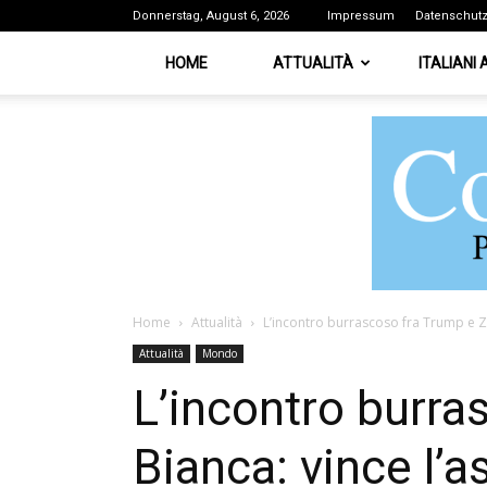
Donnerstag, August 6, 2026
Impressum
Datenschut
HOME
ATTUALITÀ
ITALIANI
Home
Attualità
L’incontro burrascoso fra Trump e Ze
Attualità
Mondo
L’incontro burra
Bianca: vince l’a