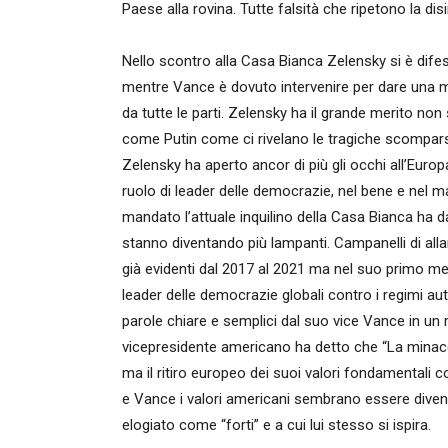
Paese alla rovina. Tutte falsità che ripetono la di
Nello scontro alla Casa Bianca Zelensky si è difeso
mentre Vance è dovuto intervenire per dare una 
da tutte le parti. Zelensky ha il grande merito non
come Putin come ci rivelano le tragiche scomparse
Zelensky ha aperto ancor di più gli occhi all’Europa
ruolo di leader delle democrazie, nel bene e nel 
mandato l’attuale inquilino della Casa Bianca ha 
stanno diventando più lampanti. Campanelli di allar
già evidenti dal 2017 al 2021 ma nel suo primo m
leader delle democrazie globali contro i regimi au
parole chiare e semplici dal suo vice Vance in un re
vicepresidente americano ha detto che “La minacci
ma il ritiro europeo dei suoi valori fondamentali co
e Vance i valori americani sembrano essere diventat
elogiato come “forti” e a cui lui stesso si ispira.