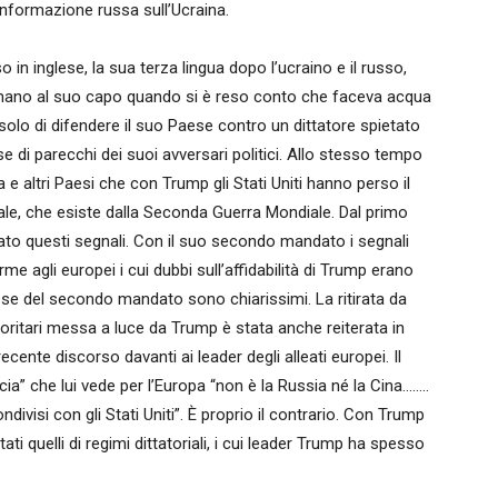
sinformazione russa sull’Ucraina.
 in inglese, la sua terza lingua dopo l’ucraino e il russo,
mano al suo capo quando si è reso conto che faceva acqua
 solo di difendere il suo Paese contro un dittatore spietato
 di parecchi dei suoi avversari politici. Allo stesso tempo
 e altri Paesi che con Trump gli Stati Uniti hanno perso il
male, che esiste dalla Seconda Guerra Mondiale. Dal primo
dato questi segnali. Con il suo secondo mandato i segnali
me agli europei i cui dubbi sull’affidabilità di Trump erano
ese del secondo mandato sono chiarissimi. La ritirata da
toritari messa a luce da Trump è stata anche reiterata in
cente discorso davanti ai leader degli alleati europei. Il
a” che lui vede per l’Europa “non è la Russia né la Cina……..
ndivisi con gli Stati Uniti”. È proprio il contrario. Con Trump
i quelli di regimi dittatoriali, i cui leader Trump ha spesso