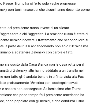
suo Paese. Trump ha offerto solo vaghe promesse
elensky con toni minacciosi che alcuni hanno descritto come
ente del presidente russo invece di un alleato
l’aggressore e chi l’aggredito. La reazione russa è stata di
dente ucraino ricevere il trattamento che secondo loro si
te la parte dei russi abbandonando non solo l’Ucraina ma
tinuano a sostenere Zelensky con parole e fatti.
ino sia uscito dalla Casa Bianca con le ossa rotte per il
nuità di Zelensky, altri hanno additato a un tranello nel
e non tutto gli è andato bene e in un’intervista alla Fox
iato profusamente l’America per i sostegni ricevuti,
esse e ancora non consegnate. Sa benissimo che Trump
enticare che poco tempo fa il presidente americano ha
ore, poco popolare con gli ucraini, e che condurrà il suo