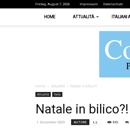
Freitag, August 7, 2026
Impressum
Datenschutz
HOME
ATTUALITÀ
ITALIANI
Home
Attualità
Natale in bilico?!
Attualità
Italia
Natale in bilico?!
1. Dezember 2023
AUTORE
L.L.
845