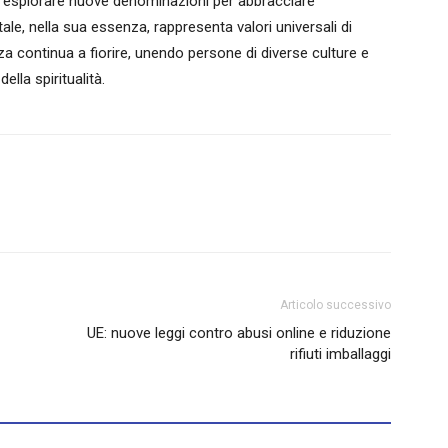
ro esplorare nuove denominazioni per abbracciare
tale, nella sua essenza, rappresenta valori universali di
 continua a fiorire, unendo persone di diverse culture e
lla spiritualità.
Articolo successivo
UE: nuove leggi contro abusi online e riduzione
rifiuti imballaggi