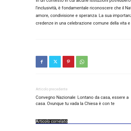
In un contesto in cui alcune istituzioni potrebbe
l’inclusività, è fondamentale riconoscere che il Na
amore, condivisione e speranza. La sua importanza
credenze in una celebrazione comune della vita e de
Articolo precedente
Convegno Nazionale: Lontano da casa, essere a
casa. Ovunque tu vada la Chiesa è con te
Articolo correlato